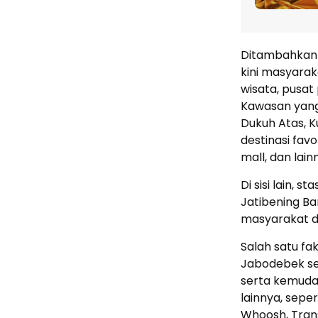
Ditambahkanny
kini masyara
wisata, pusat
Kawasan yang
Dukuh Atas, K
destinasi favo
mall, dan lain
Di sisi lain, 
Jatibening B
masyarakat de
Salah satu f
Jabodebek sel
serta kemuda
lainnya, sepe
Whoosh, Trans