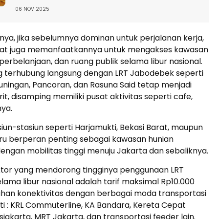
06 NOV 2025
a, jika sebelumnya dominan untuk perjalanan kerja,
kat juga memanfaatkannya untuk mengakses kawasan
 perbelanjaan, dan ruang publik selama libur nasional.
 terhubung langsung dengan LRT Jabodebek seperti
uningan, Pancoran, dan Rasuna Said tetap menjadi
rit, disamping memiliki pusat aktivitas seperti cafe,
nya.
stasiun-stasiun seperti Harjamukti, Bekasi Barat, maupun
aru berperan penting sebagai kawasan hunian
ngan mobilitas tinggi menuju Jakarta dan sebaliknya.
aktor yang mendorong tingginya penggunaan LRT
ama libur nasional adalah tarif maksimal Rp10.000
han konektivitas dengan berbagai moda transportasi
rti : KRL Commuterline, KA Bandara, Kereta Cepat
jakarta, MRT Jakarta, dan transportasi feeder lain.