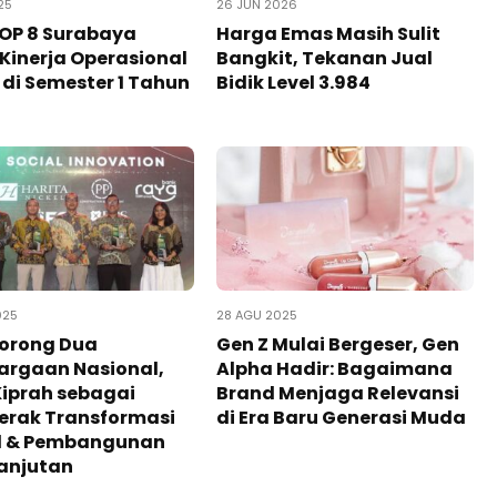
25
26 JUN 2026
OP 8 Surabaya
Harga Emas Masih Sulit
Kinerja Operasional
Bangkit, Tekanan Jual
 di Semester 1 Tahun
Bidik Level 3.984
025
28 AGU 2025
Borong Dua
Gen Z Mulai Bergeser, Gen
argaan Nasional,
Alpha Hadir: Bagaimana
Kiprah sebagai
Brand Menjaga Relevansi
erak Transformasi
di Era Baru Generasi Muda
al & Pembangunan
anjutan