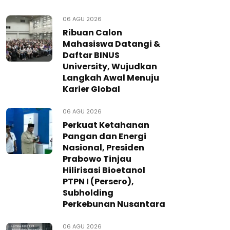
06 AGU 2026
Ribuan Calon
Mahasiswa Datangi &
Daftar BINUS
University, Wujudkan
Langkah Awal Menuju
Karier Global
06 AGU 2026
Perkuat Ketahanan
Pangan dan Energi
Nasional, Presiden
Prabowo Tinjau
Hilirisasi Bioetanol
PTPN I (Persero),
Subholding
Perkebunan Nusantara
06 AGU 2026