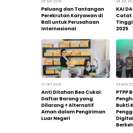
05 SEP 2025
28 JUL 20
Peluang dan Tantangan
KAI DA
Perekrutan Karyawan di
Catat 
Bali untuk Perusahaan
Tinggi
Internasional
2025
13 OKT 2025
24 NOV 2
Anti Ditahan Bea Cukai:
PTPP 
Daftar Barang yang
Pengh
Dilarang + Alternatif
Bukti 
Aman dalam Pengiriman
Pengg
Luar Negeri
Digit
Berkel