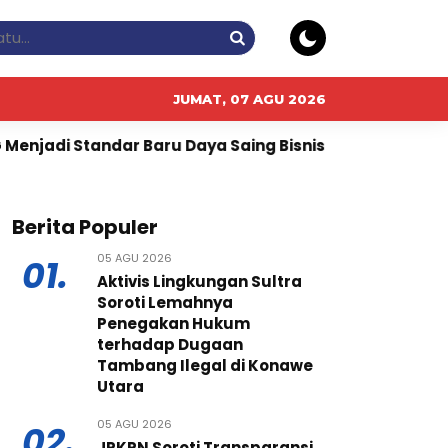
JUMAT, 07 AGU 2026
ar Baru Daya Saing Bisnis Indonesia
Ribuan Calon M
Berita Populer
05 AGU 2026
01.
Aktivis Lingkungan Sultra
Soroti Lemahnya
Penegakan Hukum
terhadap Dugaan
Tambang Ilegal di Konawe
Utara
05 AGU 2026
02.
JPKPN Soroti Transparansi