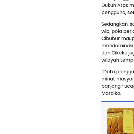
Dukuh Atas me
pengguna, se
Sedangkan, sa
wib, pola pe
Cibubur maup
mendominasi d
dan Cikoko ju
wilayah tempa
“Data penggu
minat masyar
panjang,” uca
Mardika.