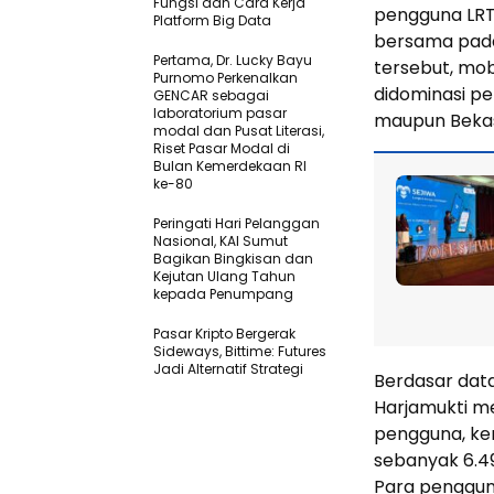
Fungsi dan Cara Kerja
pengguna LRT 
Platform Big Data
bersama pada 2
Pertama, Dr. Lucky Bayu
tersebut, mob
Purnomo Perkenalkan
didominasi pe
GENCAR sebagai
laboratorium pasar
maupun Bekas
modal dan Pusat Literasi,
Riset Pasar Modal di
Bulan Kemerdekaan RI
ke-80
Peringati Hari Pelanggan
Nasional, KAI Sumut
Bagikan Bingkisan dan
Kejutan Ulang Tahun
kepada Penumpang
Pasar Kripto Bergerak
Sideways, Bittime: Futures
Jadi Alternatif Strategi
Berdasar data 
Harjamukti me
pengguna, kem
sebanyak 6.4
Para penggun