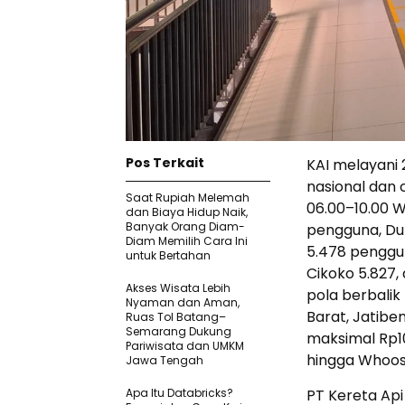
Pos Terkait
KAI melayani
nasional dan c
Saat Rupiah Melemah
06.00–10.00 WI
dan Biaya Hidup Naik,
Banyak Orang Diam-
pengguna, Duk
Diam Memilih Cara Ini
5.478 penggun
untuk Bertahan
Cikoko 5.827,
Akses Wisata Lebih
pola berbalik
Nyaman dan Aman,
Barat, Jatiben
Ruas Tol Batang–
Semarang Dukung
maksimal Rp10
Pariwisata dan UMKM
hingga Whoos
Jawa Tengah
Apa Itu Databricks?
PT Kereta Api