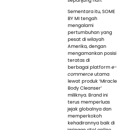
sepanjang hari.”
Sementara itu, SOME
BY MI tengah
mengalami
pertumbuhan yang
pesat di wilayah
Amerika, dengan
mengamankan posisi
teratas di
berbagai platform
e-
commerce
utama
lewat produk ‘Miracle
Body Cleanser’
miliknya. Brand ini
terus memperluas
jejak globalnya dan
memperkokoh
kehadirannya baik di
jaringan ritel
online