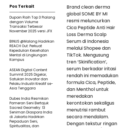
Pos Terkait
Brand clean derma
global SOME BY MI
Dupoin Raih Top 3 Pialang
resmi meluncurkan
dengan Volume
Transaksi Terbesar
Cica Peptide Anti Hair
November 2025 versi JFX
Loss Derma Scalp
Serum di Indonesia
BINUS @Malang Hadirkan
REACH Out: Perkuat
melalui Shopee dan
Kepedulian Kesehatan
TikTok. Mengusung
Mental di Lingkungan
Kampus
tren ‘Skinification’,
serum berkadar iritasi
ASEAN Digital Content
Summit 2025 Digelar,
rendah ini memadukan
Satukan Inovator dan
formula Cica, Peptide,
Pelaku Industri Kreatif se-
Asia Tenggara
dan Menthol untuk
meredakan
Dubes India Resmikan
kerontokan sekaligus
Pameran Seni Bertajuk
Sacred Geometry: 13
menutrisi rambut
Seniman Diaspora India
secara mendalam.
di Jakarta Hadirkan
Perpaduan Seni,
Dengan tekstur ringan
Spiritualitas, dan