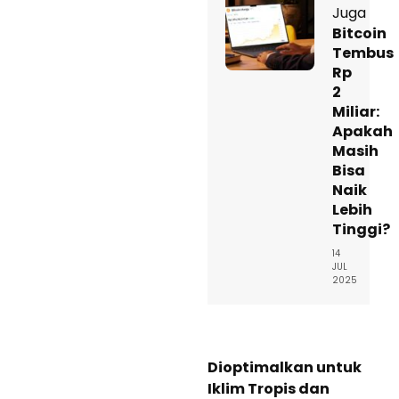
Juga
Bitcoin
Tembus
Rp
2
Miliar:
Apakah
Masih
Bisa
Naik
Lebih
Tinggi?
14
JUL
2025
Dioptimalkan untuk
Iklim Tropis dan