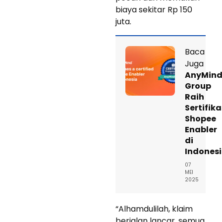
biaya sekitar Rp 150
juta.
Baca
Juga
AnyMin
Group
Raih
Sertifika
Shopee
Enabler
di
Indones
07
MEI
2025
“Alhamdulilah, klaim
berjalan lancar, semua