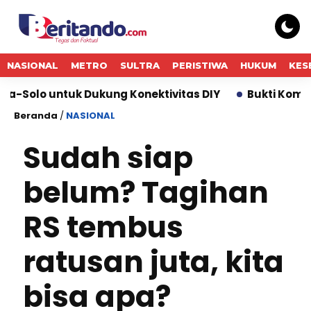
NASIONAL
METRO
SULTRA
PERISTIWA
HUKUM
KES
Dukung Konektivitas DIY
Bukti Komitmen Keberlanj
Beranda
/
NASIONAL
Sudah siap
belum? Tagihan
RS tembus
ratusan juta, kita
bisa apa?