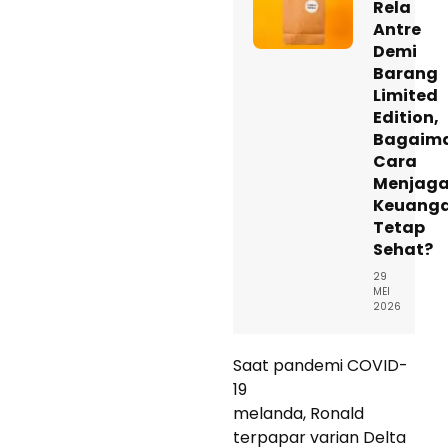
Rela
Antre
Demi
Barang
Limited
Edition,
Bagaim
Cara
Menjag
Keuang
Tetap
Sehat?
29
MEI
2026
Saat pandemi COVID-
19
melanda, Ronald
terpapar varian Delta