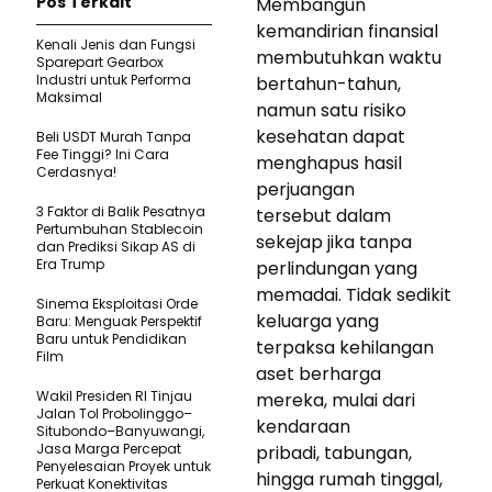
Pos Terkait
Membangun
kemandirian finansial
Kenali Jenis dan Fungsi
membutuhkan waktu
Sparepart Gearbox
Industri untuk Performa
bertahun-tahun,
Maksimal
namun satu risiko
kesehatan dapat
Beli USDT Murah Tanpa
Fee Tinggi? Ini Cara
menghapus hasil
Cerdasnya!
perjuangan
3 Faktor di Balik Pesatnya
tersebut dalam
Pertumbuhan Stablecoin
sekejap jika tanpa
dan Prediksi Sikap AS di
Era Trump
perlindungan yang
memadai. Tidak sedikit
Sinema Eksploitasi Orde
keluarga yang
Baru: Menguak Perspektif
Baru untuk Pendidikan
terpaksa kehilangan
Film
aset berharga
Wakil Presiden RI Tinjau
mereka, mulai dari
Jalan Tol Probolinggo–
kendaraan
Situbondo–Banyuwangi,
Jasa Marga Percepat
pribadi, tabungan,
Penyelesaian Proyek untuk
hingga rumah tinggal,
Perkuat Konektivitas