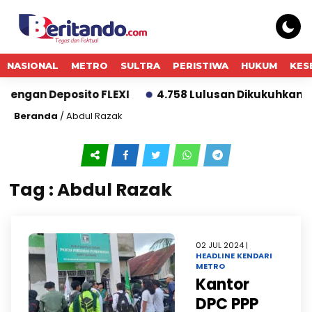
NASIONAL
METRO
SULTRA
PERISTIWA
HUKUM
KES
engan Deposito FLEXI
4.758 Lulusan Dikukuhkan, B
Beranda
/
Abdul Razak
Tag : Abdul Razak
02 JUL 2024 |
HEADLINE
KENDARI
METRO
Kantor
DPC PPP