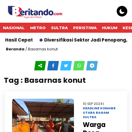
NASIONAL
METRO
SULTRA
PERISTIWA
HUKUM
KES
 Hasil Cepat
Diversifikasi Sektor Jadi Penopang, BR
Beranda
/
Basarnas konut
Tag : Basarnas konut
10 SEP 2024 |
HEADLINE
KONAWE
UTARA
RAGAM
SULTRA
Warga