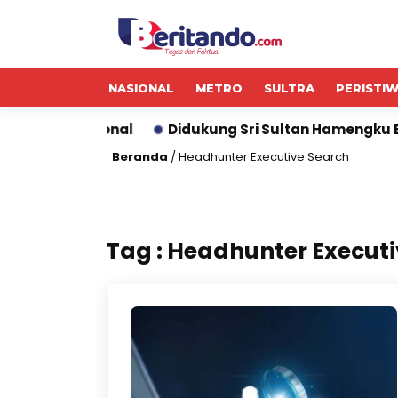
NASIONAL
METRO
SULTRA
PERISTI
igital Nasional
Didukung Sri Sultan Hamengku Buwo
Beranda
/
Headhunter Executive Search
Tag : Headhunter Execut