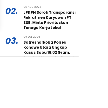
05 AGU 2026
02.
JPKPN Soroti Transparansi
Rekrutmen Karyawan PT
SSB, Minta Prioritaskan
Tenaga Kerja Lokal
09 JUL 2026
03.
Satresnarkoba Polres
Konawe Utara Ungkap
Kasus Sabu 18,02 Gram,
Pria Asal Morombo Pantai
Ditangkap
16 JUL 2026
04.
PT Bumi Konawe Minerina
Bekali Siswa Baru SMKN 1
Konawe Utara tentang
Budaya Kerja Industri dan
K3
30 JUL 2026