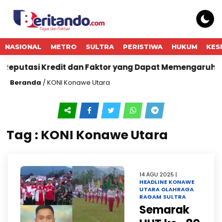
NASIONAL
METRO
SULTRA
PERISTIWA
HUKUM
KES
Reputasi Kredit dan Faktor yang Dapat Memengaruhi P
Beranda
/
KONI Konawe Utara
Tag : KONI Konawe Utara
14 AGU 2025 |
HEADLINE
KONAWE
UTARA
OLAHRAGA
RAGAM
SULTRA
Semarak