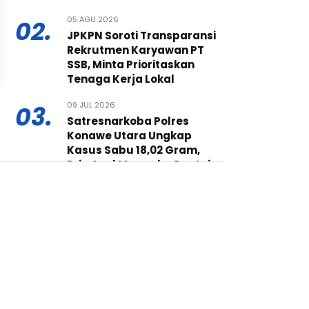
05 AGU 2026
02.
JPKPN Soroti Transparansi
Rekrutmen Karyawan PT
SSB, Minta Prioritaskan
Tenaga Kerja Lokal
09 JUL 2026
03.
Satresnarkoba Polres
Konawe Utara Ungkap
Kasus Sabu 18,02 Gram,
Pria Asal Morombo Pantai
Ditangkap
16 JUL 2026
04.
PT Bumi Konawe Minerina
Bekali Siswa Baru SMKN 1
Konawe Utara tentang
Budaya Kerja Industri dan
K3
30 JUL 2026