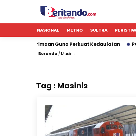
NASIONAL
METRO
SULTRA
PERISTI
iden dan Penerimaan Guna Perkuat Kedaulatan
POST
Beranda
/
Masinis
Tag : Masinis