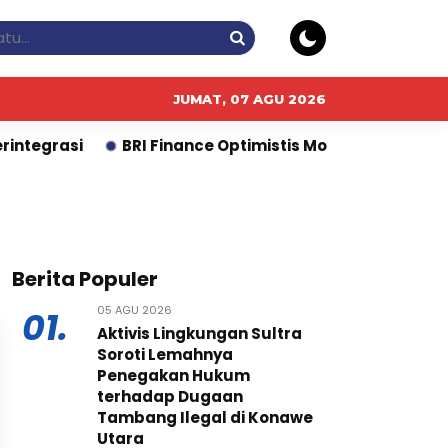
JUMAT, 07 AGU 2026
ntegrasi
BRI Finance Optimistis Momentum GIIAS 
Berita Populer
05 AGU 2026
01.
Aktivis Lingkungan Sultra
Soroti Lemahnya
Penegakan Hukum
terhadap Dugaan
Tambang Ilegal di Konawe
Utara