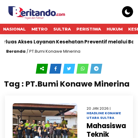
NASIONAL
METRO
SULTRA
PERISTIWA
HUKUM
KES
as Akses Layanan Kesehatan Preventif melalui Bakti So
Beranda
/
PT.Bumi Konawe Minerina
Tag : PT.Bumi Konawe Minerina
20 JAN 2026 |
HEADLINE
KONAWE
UTARA
SULTRA
Mahasiswa
Teknik