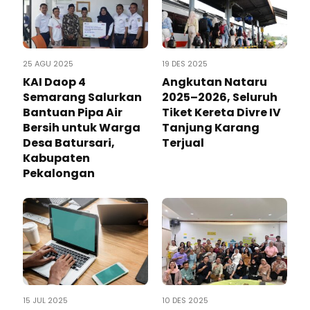
25 AGU 2025
19 DES 2025
KAI Daop 4
Angkutan Nataru
Semarang Salurkan
2025–2026, Seluruh
Bantuan Pipa Air
Tiket Kereta Divre IV
Bersih untuk Warga
Tanjung Karang
Desa Batursari,
Terjual
Kabupaten
Pekalongan
15 JUL 2025
10 DES 2025