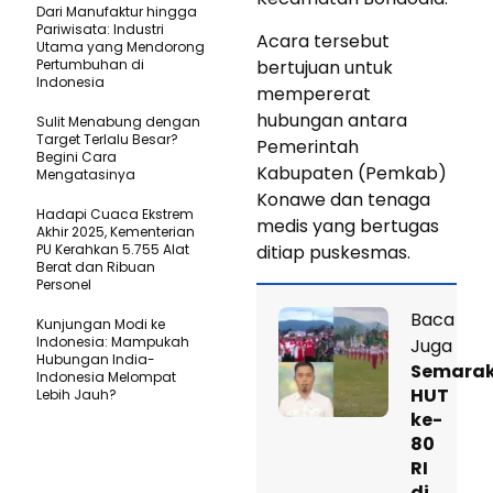
Dari Manufaktur hingga
Pariwisata: Industri
Acara tersebut
Utama yang Mendorong
Pertumbuhan di
bertujuan untuk
Indonesia
mempererat
hubungan antara
Sulit Menabung dengan
Target Terlalu Besar?
Pemerintah
Begini Cara
Kabupaten (Pemkab)
Mengatasinya
Konawe dan tenaga
Hadapi Cuaca Ekstrem
medis yang bertugas
Akhir 2025, Kementerian
PU Kerahkan 5.755 Alat
ditiap puskesmas.
Berat dan Ribuan
Personel
Baca
Kunjungan Modi ke
Indonesia: Mampukah
Juga
Hubungan India-
Semara
Indonesia Melompat
HUT
Lebih Jauh?
ke-
80
RI
di