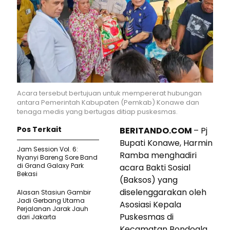
Acara tersebut bertujuan untuk mempererat hubungan
antara Pemerintah Kabupaten (Pemkab) Konawe dan
tenaga medis yang bertugas ditiap puskesmas.
Pos Terkait
BERITANDO.COM
– Pj
Bupati Konawe, Harmin
Jam Session Vol. 6:
Ramba menghadiri
Nyanyi Bareng Sore Band
di Grand Galaxy Park
acara Bakti Sosial
Bekasi
(Baksos) yang
diselenggarakan oleh
Alasan Stasiun Gambir
Jadi Gerbang Utama
Asosiasi Kepala
Perjalanan Jarak Jauh
Puskesmas di
dari Jakarta
Kecamatan Bondoala.