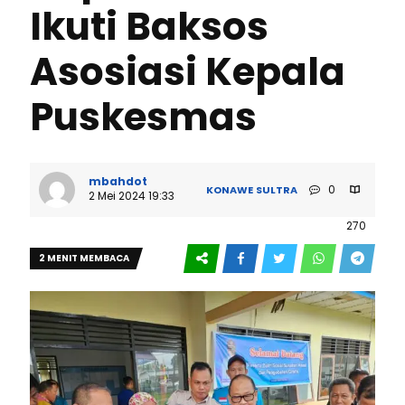
Ikuti Baksos
Asosiasi Kepala
Puskesmas
mbahdot
0
KONAWE
SULTRA
2 Mei 2024 19:33
270
2 MENIT MEMBACA