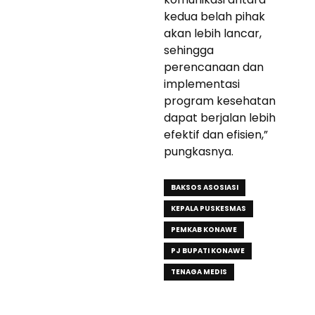
kedua belah pihak
akan lebih lancar,
sehingga
perencanaan dan
implementasi
program kesehatan
dapat berjalan lebih
efektif dan efisien,”
pungkasnya.
BAKSOS ASOSIASI
KEPALA PUSKESMAS
PEMKAB KONAWE
PJ BUPATI KONAWE
TENAGA MEDIS