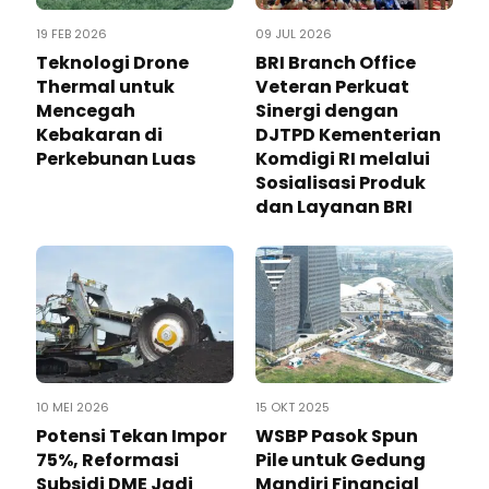
19 FEB 2026
09 JUL 2026
Teknologi Drone
BRI Branch Office
Thermal untuk
Veteran Perkuat
Mencegah
Sinergi dengan
Kebakaran di
DJTPD Kementerian
Perkebunan Luas
Komdigi RI melalui
Sosialisasi Produk
dan Layanan BRI
10 MEI 2026
15 OKT 2025
Potensi Tekan Impor
WSBP Pasok Spun
75%, Reformasi
Pile untuk Gedung
Subsidi DME Jadi
Mandiri Financial