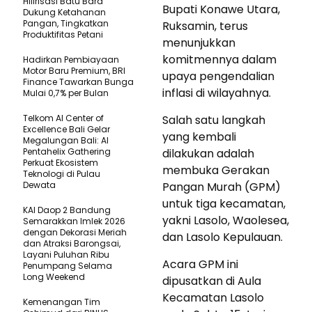
Hilirisasi Batu Bara
Bupati Konawe Utara,
Dukung Ketahanan
Pangan, Tingkatkan
Ruksamin, terus
Produktifitas Petani
menunjukkan
komitmennya dalam
Hadirkan Pembiayaan
Motor Baru Premium, BRI
upaya pengendalian
Finance Tawarkan Bunga
inflasi di wilayahnya.
Mulai 0,7% per Bulan
Telkom AI Center of
Salah satu langkah
Excellence Bali Gelar
yang kembali
Megalungan Bali: AI
Pentahelix Gathering
dilakukan adalah
Perkuat Ekosistem
membuka Gerakan
Teknologi di Pulau
Dewata
Pangan Murah (GPM)
untuk tiga kecamatan,
KAI Daop 2 Bandung
yakni Lasolo, Waolesea,
Semarakkan Imlek 2026
dengan Dekorasi Meriah
dan Lasolo Kepulauan.
dan Atraksi Barongsai,
Layani Puluhan Ribu
Acara GPM ini
Penumpang Selama
Long Weekend
dipusatkan di Aula
Kecamatan Lasolo
Kemenangan Tim