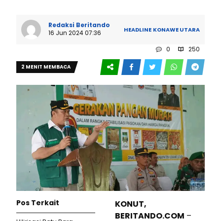
Redaksi Beritando
HEADLINE
KONAWE UTARA
16 Jun 2024 07:36
0
250
2 MENIT MEMBACA
Pos Terkait
KONUT,
BERITANDO.COM
–