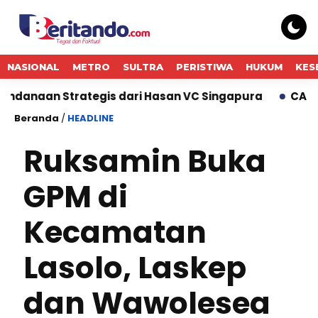
NASIONAL
METRO
SULTRA
PERISTIWA
HUKUM
KES
an Strategis dari Hasan VC Singapura
CARA GADAI 
Beranda
/
HEADLINE
Ruksamin Buka
GPM di
Kecamatan
Lasolo, Laskep
dan Wawolesea