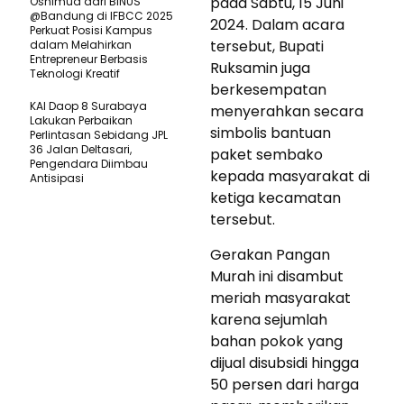
pada Sabtu, 15 Juni
Oshimud dari BINUS
@Bandung di IFBCC 2025
2024. Dalam acara
Perkuat Posisi Kampus
tersebut, Bupati
dalam Melahirkan
Entrepreneur Berbasis
Ruksamin juga
Teknologi Kreatif
berkesempatan
KAI Daop 8 Surabaya
menyerahkan secara
Lakukan Perbaikan
simbolis bantuan
Perlintasan Sebidang JPL
36 Jalan Deltasari,
paket sembako
Pengendara Diimbau
kepada masyarakat di
Antisipasi
ketiga kecamatan
tersebut.
Gerakan Pangan
Murah ini disambut
meriah masyarakat
karena sejumlah
bahan pokok yang
dijual disubsidi hingga
50 persen dari harga