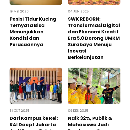
19 MEI 2026
04 JUN 2025
Posisi Tidur Kucing
SWK REBORN:
Ternyata Bisa
Transformasi Digital
Menunjukkan
dan Ekonomi Kreatif
Kondisi dan
Era 5.0 Dorong UMKM
Perasaannya
Surabaya Menuju
Inovasi
Berkelanjutan
31 OKT 2025
09 DES 2025
Dari Kampus ke Rel:
Naik 32%, Publik &
KAI Daop 1 Jakarta
Mahasiswa Jadi