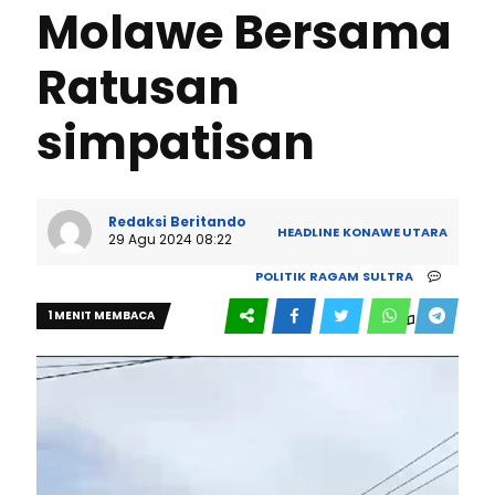
Molawe Bersama
Ratusan
simpatisan
Redaksi Beritando
HEADLINE
KONAWE UTARA
29 Agu 2024 08:22
POLITIK
RAGAM
SULTRA
1 MENIT MEMBACA
0
188