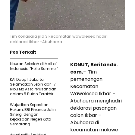
Tim Konasara jilid 3 kecamatan wawolesea hadiri
deklarasi ikbar -Abuhaera
Pos Terkait
Liburan Sekolah di Mall of
KONUT, Beritando.
Indonesia “Hello Summer”
com,-
Tim
pemenangan
KAI Daop 1 Jakarta
Selamatkan Lebih dari 17
Kecamatan
Ribu M2 Aset Perusahaan
Wawolesea Ikbar –
dalam 5 Bulan Terakhir
Abuhaera menghadiri
Wujudkan Kepastian
deklarasi pasangan
Hukum, BRI Finance Jalin
Sinergi dengan
calon Ikbar –
Kejaksaan Negeri Kota
Abuhaera di
Semarang
kecamatan molawe
AnyAI milik AnyMind