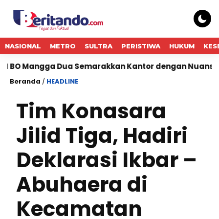
NASIONAL
METRO
SULTRA
PERISTIWA
HUKUM
KES
gga Dua Semarakkan Kantor dengan Nuansa Merah Puti
Beranda
/
HEADLINE
Tim Konasara
Jilid Tiga, Hadiri
Deklarasi Ikbar –
Abuhaera di
Kecamatan