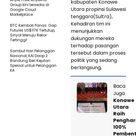
kabupaten Konawe
Group kini tersedia di
Utara propinsi Sulawesi
Google Cloud
Marketplace
tenggara(Sultra),
Kehadiran tim ini
BTC Kembali Panas: Gap
Futures US$117K Tertutup,
menunjukkan
Sinyal Menuju Rekor
dukungan mereka
Tertinggi!
terhadap pasangan
Sambut Hari Pelanggan
tersebut dalam proses
Nasional, KAI Daop 2
politik yang sedang
Bandung Beri Kejutan
Spesial untuk Pelanggan
berlangsung,
KA
Baca
Juga
Konawe
Utara
Raih
Pengha
100%
Pemben