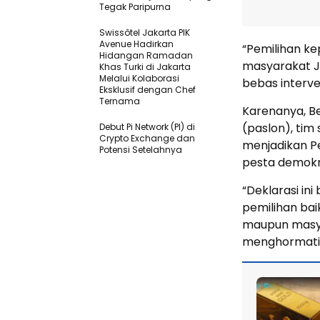
Tegak Paripurna
Swissôtel Jakarta PIK
Avenue Hadirkan
“Pemilihan k
Hidangan Ramadan
masyarakat Ja
Khas Turki di Jakarta
Melalui Kolaborasi
bebas interve
Eksklusif dengan Chef
Ternama
Karenanya, B
(paslon), tim
Debut Pi Network (PI) di
Crypto Exchange dan
menjadikan P
Potensi Setelahnya
pesta demokr
“Deklarasi i
pemilihan bai
maupun masya
menghormati, 