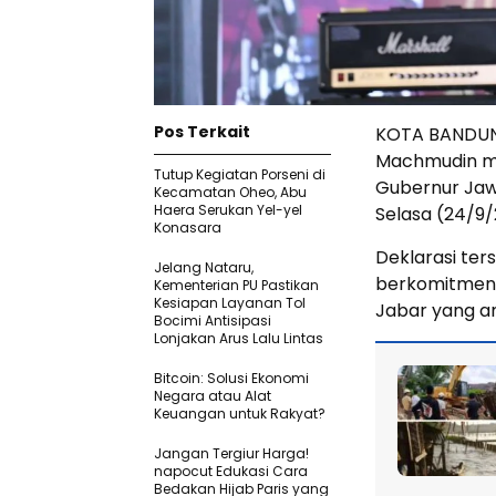
Pos Terkait
KOTA BANDUNG
Machmudin me
Tutup Kegiatan Porseni di
Gubernur Jawa
Kecamatan Oheo, Abu
Haera Serukan Yel-yel
Selasa (24/9/
Konasara
Deklarasi te
Jelang Nataru,
berkomitmen 
Kementerian PU Pastikan
Kesiapan Layanan Tol
Jabar yang ama
Bocimi Antisipasi
Lonjakan Arus Lalu Lintas
Bitcoin: Solusi Ekonomi
Negara atau Alat
Keuangan untuk Rakyat?
Jangan Tergiur Harga!
napocut Edukasi Cara
Bedakan Hijab Paris yang