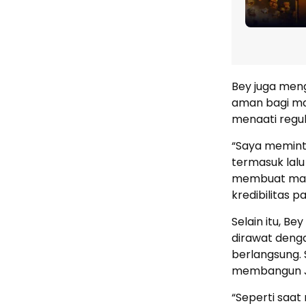
Bey juga men
aman bagi ma
menaati regu
“Saya memint
termasuk lalu 
membuat mas
kredibilitas 
Selain itu, 
dirawat deng
berlangsung.
membangun J
“Seperti saa