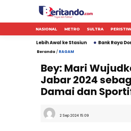
NASIONAL
METRO
SULTRA
PERISTI
bih Awal ke Stasiun
Bank Raya Dorong Circular Econ
Beranda
/
RAGAM
Bey: Mari Wujudk
Jabar 2024 sebag
Damai dan Sporti
2 Sep 2024 15:09