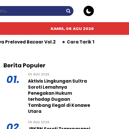
KAMIS, 06 AGU 2026
r Vol.2
Cara Tarik Tunai Tanpa Kartu di ATM BCA L
Berita Populer
05 AGU 2026
01.
Aktivis Lingkungan Sultra
Soroti Lemahnya
Penegakan Hukum
terhadap Dugaan
Tambang Ilegal di Konawe
Utara
05 AGU 2026
02.
JPKPN Soroti Transparansi