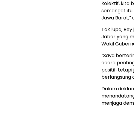
kolektif, kita
semangat itu 
Jawa Barat,” 
Tak lupa, Bey
Jabar yang me
Wakil Gubern
“Saya berteri
acara penting 
positif, teta
berlangsung d
Dalam deklar
menandatanga
menjaga demo