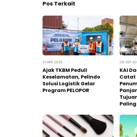
Pos Terkait
21 APR 2025
06 SEP 2
Ajak TKBM Peduli
KAI Da
Keselamatan, Pelindo
Catat
Solusi Logistik Gelar
Penum
Program PELOPOR
Panjan
Tujuan
Paling