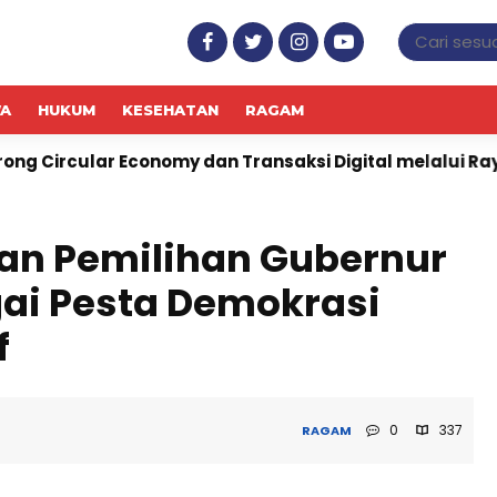
WA
HUKUM
KESEHATAN
RAGAM
omy dan Transaksi Digital melalui Raya Preloved Bazaa
an Pemilihan Gubernur
ai Pesta Demokrasi
f
0
337
RAGAM