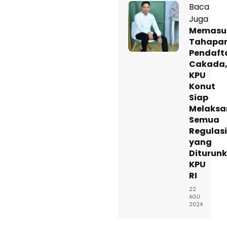
Baca
Juga
Memasu
Tahapa
Pendaft
Cakada
KPU
Konut
Siap
Melaks
Semua
Regulasi
yang
Diturun
KPU
RI
22
AGU
2024