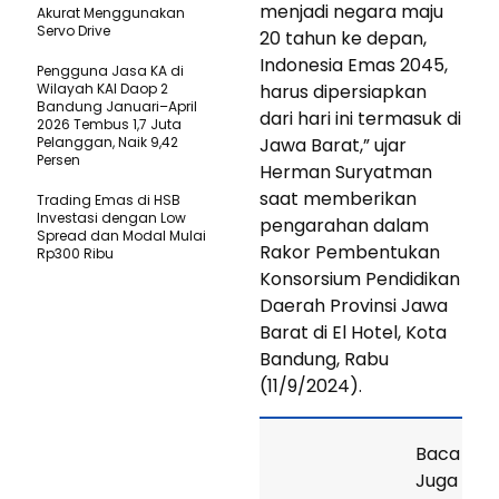
menjadi negara maju
Akurat Menggunakan
Servo Drive
20 tahun ke depan,
Indonesia Emas 2045,
Pengguna Jasa KA di
Wilayah KAI Daop 2
harus dipersiapkan
Bandung Januari–April
dari hari ini termasuk di
2026 Tembus 1,7 Juta
Pelanggan, Naik 9,42
Jawa Barat,” ujar
Persen
Herman Suryatman
saat memberikan
Trading Emas di HSB
Investasi dengan Low
pengarahan dalam
Spread dan Modal Mulai
Rakor Pembentukan
Rp300 Ribu
Konsorsium Pendidikan
Daerah Provinsi Jawa
Barat di El Hotel, Kota
Bandung, Rabu
(11/9/2024).
Baca
Juga