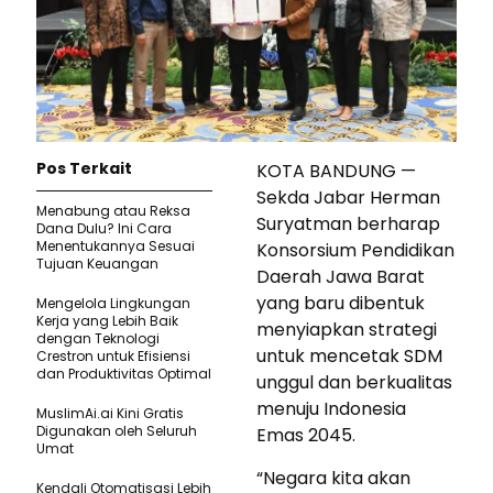
Pos Terkait
KOTA BANDUNG —
Sekda Jabar Herman
Menabung atau Reksa
Suryatman berharap
Dana Dulu? Ini Cara
Menentukannya Sesuai
Konsorsium Pendidikan
Tujuan Keuangan
Daerah Jawa Barat
yang baru dibentuk
Mengelola Lingkungan
Kerja yang Lebih Baik
menyiapkan strategi
dengan Teknologi
untuk mencetak SDM
Crestron untuk Efisiensi
dan Produktivitas Optimal
unggul dan berkualitas
menuju Indonesia
MuslimAi.ai Kini Gratis
Digunakan oleh Seluruh
Emas 2045.
Umat
“Negara kita akan
Kendali Otomatisasi Lebih