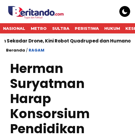
NASIONAL
METRO
SULTRA
PERISTIWA
HUKUM
KES
ar Drone, Kini Robot Quadruped dan Humanoid Ikut Bek
Beranda
/
RAGAM
Herman
Suryatman
Harap
Konsorsium
Pendidikan