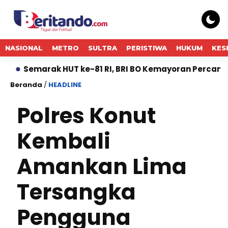
NASIONAL
METRO
SULTRA
PERISTIWA
HUKUM
KES
rak HUT ke-81 RI, BRI BO Kemayoran Percantik Kantor 
Beranda
/
HEADLINE
Polres Konut
Kembali
Amankan Lima
Tersangka
Pengguna