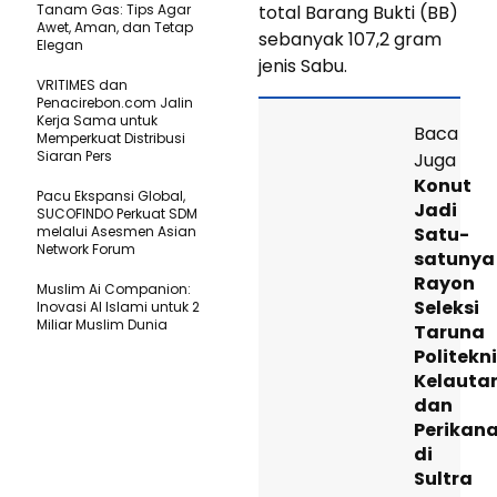
Tanam Gas: Tips Agar
total Barang Bukti (BB)
Awet, Aman, dan Tetap
sebanyak 107,2 gram
Elegan
jenis Sabu.
VRITIMES dan
Penacirebon.com Jalin
Kerja Sama untuk
Baca
Memperkuat Distribusi
Siaran Pers
Juga
Konut
Pacu Ekspansi Global,
Jadi
SUCOFINDO Perkuat SDM
melalui Asesmen Asian
Satu-
Network Forum
satunya
Rayon
Muslim Ai Companion:
Seleksi
Inovasi AI Islami untuk 2
Miliar Muslim Dunia
Taruna
Politekn
Kelauta
dan
Perikan
di
Sultra