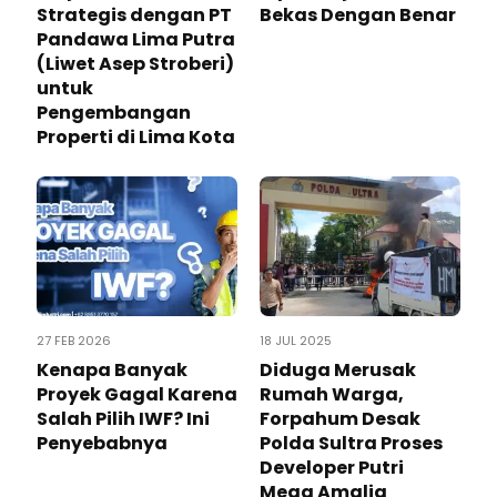
Strategis dengan PT
Bekas Dengan Benar
Pandawa Lima Putra
(Liwet Asep Stroberi)
untuk
Pengembangan
Properti di Lima Kota
27 FEB 2026
18 JUL 2025
Kenapa Banyak
Diduga Merusak
Proyek Gagal Karena
Rumah Warga,
Salah Pilih IWF? Ini
Forpahum Desak
Penyebabnya
Polda Sultra Proses
Developer Putri
Mega Amalia