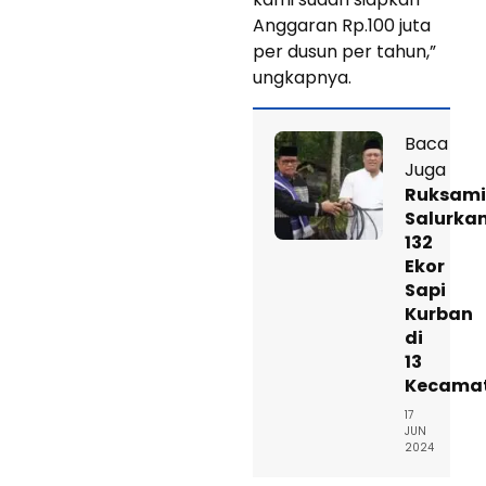
Anggaran Rp.100 juta
per dusun per tahun,”
ungkapnya.
Baca
Juga
Ruksam
Salurka
132
Ekor
Sapi
Kurban
di
13
Kecama
17
JUN
2024