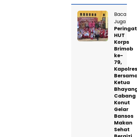
Baca
Juga
Peringat
HUT
Korps
Brimob
ke-
79,
Kapolre
Bersam
Ketua
Bhayang
Cabang
Konut
Gelar
Bansos
Makan
Sehat
Bergizi