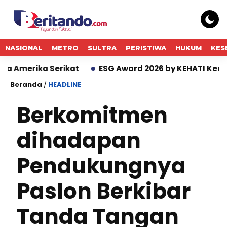
NASIONAL
METRO
SULTRA
PERISTIWA
HUKUM
KES
erikat
ESG Award 2026 by KEHATI Kembali Digelar, D
Beranda
/
HEADLINE
Berkomitmen
dihadapan
Pendukungnya
Paslon Berkibar
Tanda Tangan