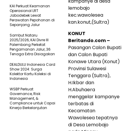
kampanye di desa
KAI Perkuat Keamanan
lemobajo
Operasional LRT
kec.wawolesea
Jabodebek Lewat
Perawatan Pepohonan di
kan.konut,(Sultra)
Sepanjang Jalur
KONUT
Sambut Nataru
Beritando.com –
2025/2026, KAI Divre III
Palembang Perketat
Pasangan Calon Bupati
Pengamanan Jalur, 36
dan Calon Bupati
Tenaga Extra Disiagakan
Konawe Utara (Konut)
DEALDULU Indonesia Card
Provinsi Sulawesi
Show 2024: Surga
Kolektor Kartu Koleksi di
Tenggara (Sultra),
Indonesia
H.Ikbar dan
H.Abuhaera
WSBP Perkuat
Governance, Risk
menggelar kampanye
Management, &
terbatas di
Compliance untuk Capai
Kinerja Berkelanjutan
Kecamatan
Wawolesea tepatnya
di Desa Lemobajo