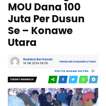
MOU Dana 100
Juta Per Dusun
Se – Konawe
Utara
Redaksi Beritando
HEADLINE
KONAWE UTARA
14 Okt 2024 08:05
POLITIK
RAGAM
SULTRA
3 MENIT MEMBACA
0
538