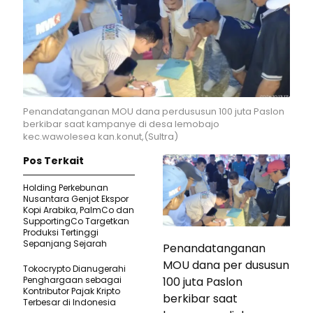
Penandatanganan MOU dana perdususun 100 juta Paslon
berkibar saat kampanye di desa lemobajo
kec.wawolesea kan.konut,(Sultra)
Pos Terkait
Holding Perkebunan
Nusantara Genjot Ekspor
Kopi Arabika, PalmCo dan
SupportingCo Targetkan
Produksi Tertinggi
Sepanjang Sejarah
Penandatanganan
MOU dana per dususun
Tokocrypto Dianugerahi
100 juta Paslon
Penghargaan sebagai
Kontributor Pajak Kripto
berkibar saat
Terbesar di Indonesia