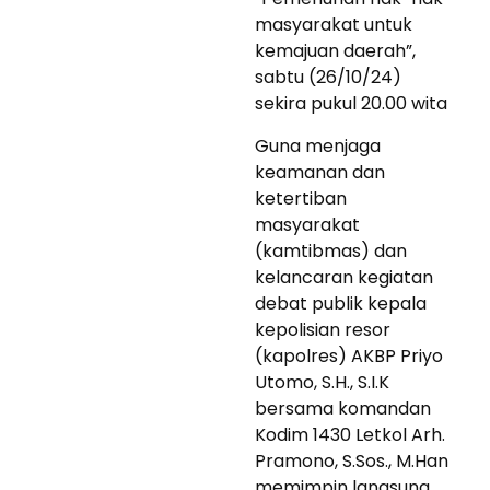
masyarakat untuk
kemajuan daerah”,
sabtu (26/10/24)
sekira pukul 20.00 wita
Guna menjaga
keamanan dan
ketertiban
masyarakat
(kamtibmas) dan
kelancaran kegiatan
debat publik kepala
kepolisian resor
(kapolres) AKBP Priyo
Utomo, S.H., S.I.K
bersama komandan
Kodim 1430 Letkol Arh.
Pramono, S.Sos., M.Han
memimpin langsung