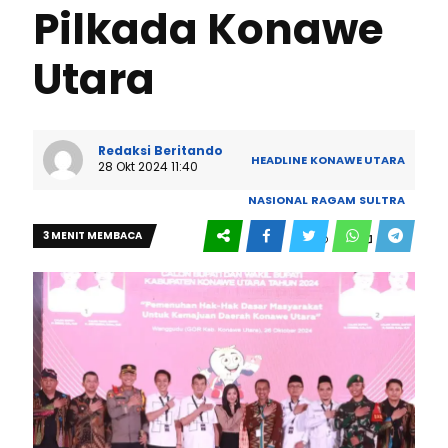
Pilkada Konawe
Utara
Redaksi Beritando
HEADLINE
KONAWE UTARA
28 Okt 2024 11:40
NASIONAL
RAGAM
SULTRA
3 MENIT MEMBACA
0
304