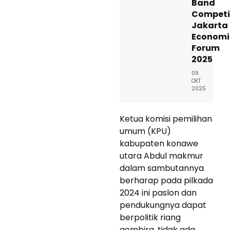
Band
Competi
Jakarta
Economi
Forum
2025
09
OKT
2025
Ketua komisi pemilihan
umum (KPU)
kabupaten konawe
utara Abdul makmur
dalam sambutannya
berharap pada pilkada
2024 ini paslon dan
pendukungnya dapat
berpolitik riang
gembira, tidak ada