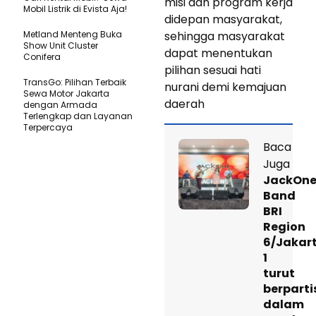
misi dan program kerja
Mobil Listrik di Evista Aja!
didepan masyarakat,
Metland Menteng Buka
sehingga masyarakat
Show Unit Cluster
dapat menentukan
Conifera
pilihan sesuai hati
TransGo: Pilihan Terbaik
nurani demi kemajuan
Sewa Motor Jakarta
daerah
dengan Armada
Terlengkap dan Layanan
Terpercaya
Baca
Juga
JackOn
Band
BRI
Region
6/Jakar
1
turut
berparti
dalam