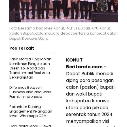
Foto Bersama Kapolres Konut,TNI,PJs Bupati, KPU Konut,
Paslon Bupati,dalam acara debat pertama kandidat calon
bupati Konawe Utara
Pos Terkait
Jasa Marga Tingkatkan
KONUT
Komitmen Pengelolaan
Beritando.com –
Green Toll Road dan
Transformasi Rest Area
Debat Publik menjadi
Berkelanjutan
ajang para pasangan
calon (paslon) bupati
Difference Between
Business Visa and Work
dan wakil bupati
Permit in Indonesia
kabupaten konawe
Barantum Dorong
utara pada pilkada
Engagement Pelanggan
serentak tahun 2024
lewat WhatsApp CRM
menyampaikan visi
Cari Rental Mobil? Sewa