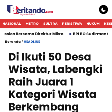
NASIONAL
METRO
SULTRA
PERISTIWA
HUKUM
KES
rsama Direktur Mikro
BRI BO Sudirman Semanggi Gela
Beranda
/
HEADLINE
Di Ikuti 50 Desa
Wisata, Labengki
Raih Juara 1
Kategori Wisata
Berkembang