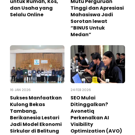
untuk Rumah, Kos,
Mutu Perguruan
dan Usaha yang
Tinggi dan Apresiasi
Selalu Online
Mahasiswa Jadi
Sorotan lewat
“BINUS Untuk
Medan”
16 JAN 2026
24 FEB 2026
Sukses Manfaatkan
SEO Mulai
Kulong Bekas
Ditinggalkan?
Tambang,
Avonetiq
Berikanesia Lestari
Perkenalkan AI
Jadi Model Ekonomi
Visibility
Sirkular di Belitung
Optimization (AVO)