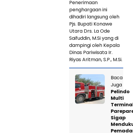
Penerimaan
penghargaan ini
dihadiri langsung oleh
Pjs. Bupati Konawe
Utara Drs. La Ode
Saifuddin, M.Si yang di
dampingi oleh Kepala
Dinas Pariwisata Ir.
Riyas Aritman, S.P., M.Si.
Baca
Juga
Pelindo
Multi
Termina
Parepar
Sigap
Menduk
Pemad