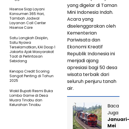
yang digelar di Taman
Hisense Siap Layani
Mini Indonesia Indah.
Konsumen 365 Hari,
Tambah Jadwal
Acara yang
Layanan Call Center
diselenggarakan oleh
Hisense Care
Kementerian
Satu Langkah Disiplin,
Pariwisata dan
Satu Nyawa
Ekonomi Kreatif
Terselamatkan, KAI Daop 1
Jakarta Ajak Masyarakat
Republik Indonesia ini
Taat di Perlintasan
menjadi ajang
Sebidang
apresiasi bagi 50 desa
Kenapa Credit Scoring
wisata terbaik dari
Sangat Penting di Tahun
2025
seluruh penjuru tanah
air.
Wakil Bupati Resmi Buka
Lomba Game di Desa
Muara Tinobu dan
Kelurahan Tinobu
Baca
Juga
Januari
Mei