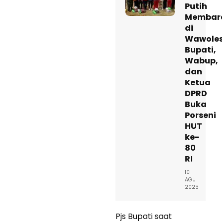
Putih
Membar
di
Wawoles
Bupati,
Wabup,
dan
Ketua
DPRD
Buka
Porseni
HUT
ke-
80
RI
10
AGU
2025
Pjs Bupati saat