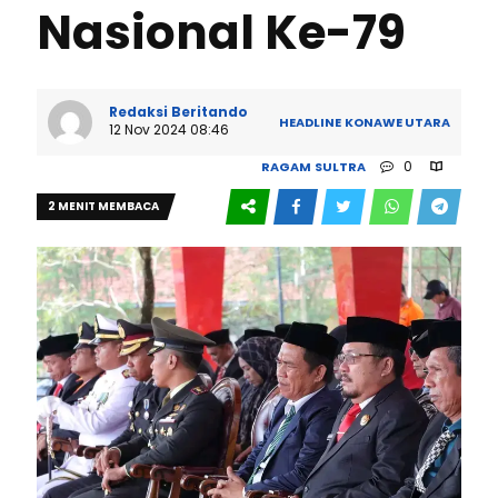
Nasional Ke-79
Redaksi Beritando
HEADLINE
KONAWE UTARA
12 Nov 2024 08:46
0
RAGAM
SULTRA
2 MENIT MEMBACA
694