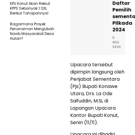
Daftar
KPU Konut Akan Rekrut
KPPS Sebanyak 1.126,
Pemilih
Berikut Tahapannya!
sementa
Pilkada
Bagaimana Proyek
Penanaman Mengubah
2024
Nasib Masyarakat Desa
11
Hutan?
AGU
2024
Upacara tersebut
dipimpin langsung oleh
Penjabat Sementara
(Pjs) Bupati Konawe
Utara, Drs. La Ode
Saifuddin, M.Si, di
Lapangan Upacara
Kantor Bupati Konut,
Senin (11/11).
Upacara ini dihadiri