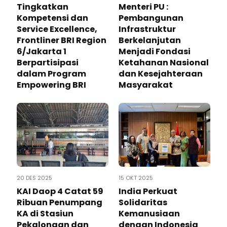
Tingkatkan
Menteri PU :
Kompetensi dan
Pembangunan
Service Excellence,
Infrastruktur
Frontliner BRI Region
Berkelanjutan
6/Jakarta 1
Menjadi Fondasi
Berpartisipasi
Ketahanan Nasional
dalam Program
dan Kesejahteraan
Empowering BRI
Masyarakat
20 DES 2025
15 OKT 2025
KAI Daop 4 Catat 59
India Perkuat
Ribuan Penumpang
Solidaritas
KA di Stasiun
Kemanusiaan
Pekalongan dan
dengan Indonesia