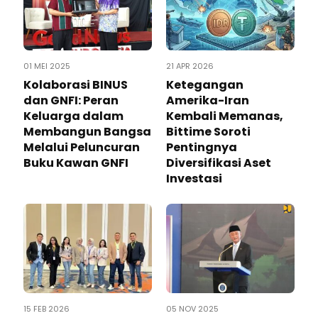
01 MEI 2025
21 APR 2026
Kolaborasi BINUS
Ketegangan
dan GNFI: Peran
Amerika-Iran
Keluarga dalam
Kembali Memanas,
Membangun Bangsa
Bittime Soroti
Melalui Peluncuran
Pentingnya
Buku Kawan GNFI
Diversifikasi Aset
Investasi
15 FEB 2026
05 NOV 2025