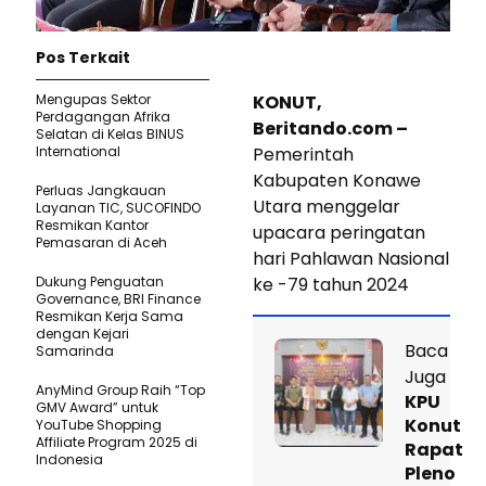
Pos Terkait
Mengupas Sektor
KONUT,
Perdagangan Afrika
Beritando.com –
Selatan di Kelas BINUS
International
Pemerintah
Kabupaten Konawe
Perluas Jangkauan
Utara menggelar
Layanan TIC, SUCOFINDO
Resmikan Kantor
upacara peringatan
Pemasaran di Aceh
hari Pahlawan Nasional
Dukung Penguatan
ke -79 tahun 2024
Governance, BRI Finance
Resmikan Kerja Sama
dengan Kejari
Baca
Samarinda
Juga
AnyMind Group Raih “Top
KPU
GMV Award” untuk
Konut
YouTube Shopping
Affiliate Program 2025 di
Rapat
Indonesia
Pleno