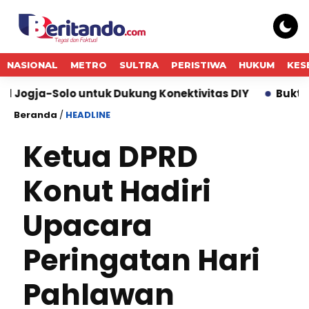
NASIONAL
METRO
SULTRA
PERISTIWA
HUKUM
KES
o untuk Dukung Konektivitas DIY
Bukti Komitmen K
Beranda
/
HEADLINE
Ketua DPRD
Konut Hadiri
Upacara
Peringatan Hari
Pahlawan