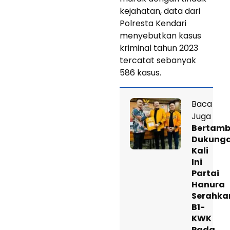
kejahatan, data dari
Polresta Kendari
menyebutkan kasus
kriminal tahun 2023
tercatat sebanyak
586 kasus.
Baca
Juga
Bertam
Dukung
Kali
Ini
Partai
Hanura
Serahka
B1-
KWK
Pada