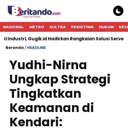
NASIONAL
METRO
SULTRA
PERISTIWA
HUKUM
KES
i, Gugik.id Hadirkan Rangkaian Solusi Server Dell Enterpr
Beranda
/
HEADLINE
Yudhi-Nirna
Ungkap Strategi
Tingkatkan
Keamanan di
Kendari: