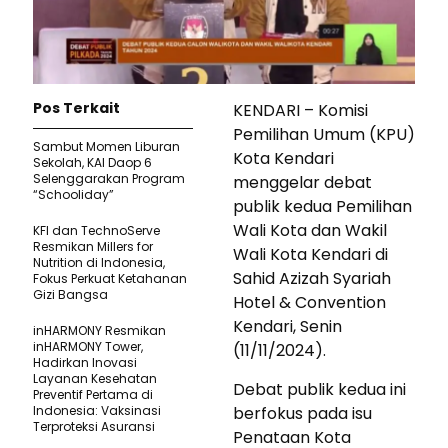
Pos Terkait
KENDARI – Komisi
Pemilihan Umum (KPU)
Sambut Momen Liburan
Kota Kendari
Sekolah, KAI Daop 6
Selenggarakan Program
menggelar debat
“Schooliday”
publik kedua Pemilihan
Wali Kota dan Wakil
KFI dan TechnoServe
Resmikan Millers for
Wali Kota Kendari di
Nutrition di Indonesia,
Sahid Azizah Syariah
Fokus Perkuat Ketahanan
Gizi Bangsa
Hotel & Convention
Kendari, Senin
inHARMONY Resmikan
inHARMONY Tower,
(11/11/2024).
Hadirkan Inovasi
Layanan Kesehatan
Debat publik kedua ini
Preventif Pertama di
Indonesia: Vaksinasi
berfokus pada isu
Terproteksi Asuransi
Penataan Kota