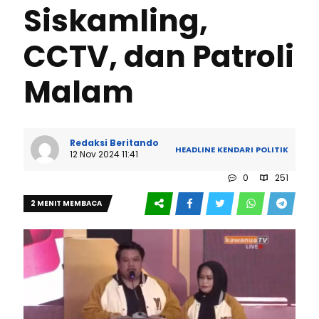
Siskamling,
CCTV, dan Patroli
Malam
Redaksi Beritando
HEADLINE
KENDARI
POLITIK
12 Nov 2024 11:41
0
251
2 MENIT MEMBACA