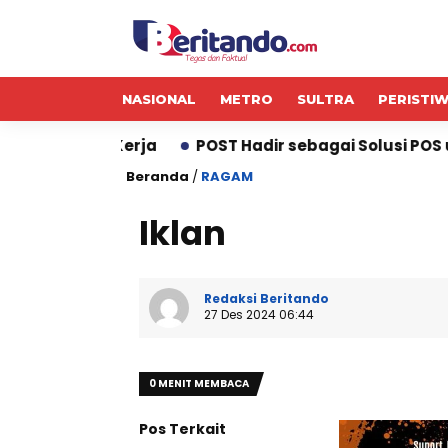
NASIONAL
METRO
SULTRA
PERISTI
Kerja
POST Hadir sebagai Solusi POS untuk Operas
Beranda
/
RAGAM
Iklan
Redaksi Beritando
27 Des 2024 06:44
0 MENIT MEMBACA
Pos Terkait