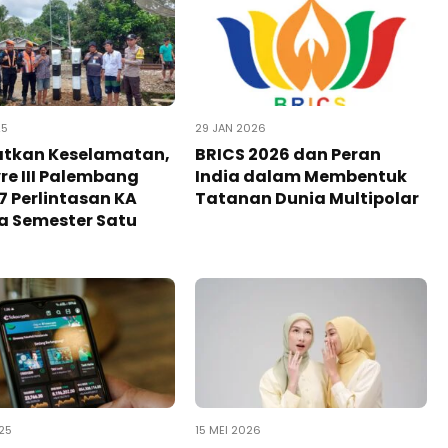
25
29 JAN 2026
atkan Keselamatan,
BRICS 2026 dan Peran
vre III Palembang
India dalam Membentuk
7 Perlintasan KA
Tatanan Dunia Multipolar
a Semester Satu
25
15 MEI 2026