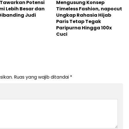
 Tawarkan Potensi
Mengusung Konsep
i Lebih Besar dan
Timeless Fashion, napocut
Dibanding Judi
Ungkap Rahasia Hijab
Paris Tetap Tegak
Paripurna Hingga 100x
Cuci
sikan.
Ruas yang wajib ditandai
*