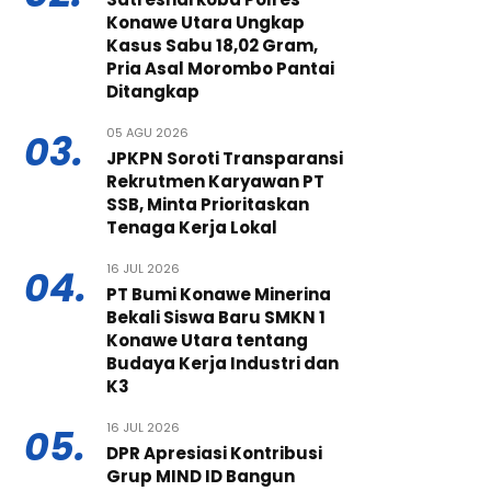
Konawe Utara Ungkap
Kasus Sabu 18,02 Gram,
Pria Asal Morombo Pantai
Ditangkap
05 AGU 2026
03.
JPKPN Soroti Transparansi
Rekrutmen Karyawan PT
SSB, Minta Prioritaskan
Tenaga Kerja Lokal
16 JUL 2026
04.
PT Bumi Konawe Minerina
Bekali Siswa Baru SMKN 1
Konawe Utara tentang
Budaya Kerja Industri dan
K3
16 JUL 2026
05.
DPR Apresiasi Kontribusi
Grup MIND ID Bangun