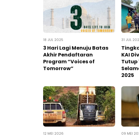
18 JUL 2025
31 JUL 20
3 Hari Lagi Menuju Batas
Tingk
Akhir Pendaftaran
KAI Di
Program “Voices of
Tutup 
Tomorrow”
Selam
2025
12 MEI 2026
09 MEI 20