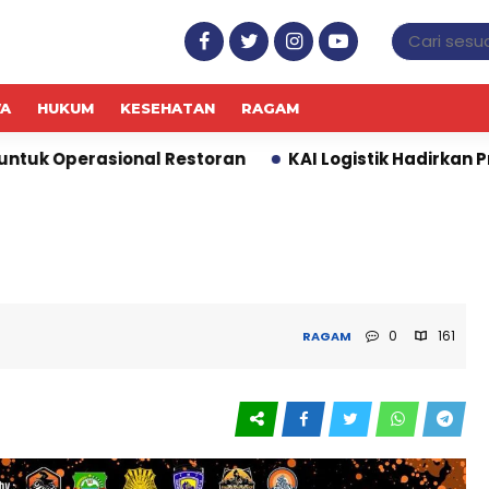
WA
HUKUM
KESEHATAN
RAGAM
ional Restoran
KAI Logistik Hadirkan Promo “Merde
0
161
RAGAM