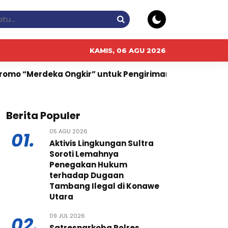
KAMIS, 06 AGU 2026
ka Ongkir” untuk Pengiriman Paket
Harga Emas (XAU
Berita Populer
05 AGU 2026
01.
Aktivis Lingkungan Sultra
Soroti Lemahnya
Penegakan Hukum
terhadap Dugaan
Tambang Ilegal di Konawe
Utara
09 JUL 2026
02.
Satresnarkoba Polres