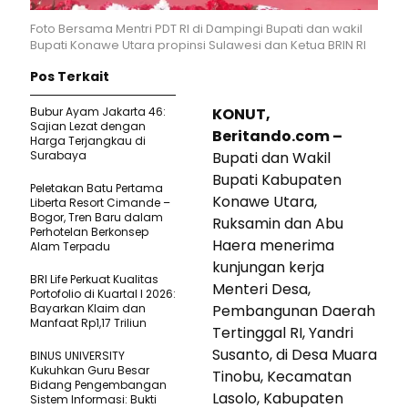
Foto Bersama Mentri PDT RI di Dampingi Bupati dan wakil
Bupati Konawe Utara propinsi Sulawesi dan Ketua BRIN RI
Pos Terkait
Bubur Ayam Jakarta 46:
KONUT,
Sajian Lezat dengan
Beritando.com –
Harga Terjangkau di
Surabaya
Bupati dan Wakil
Bupati Kabupaten
Peletakan Batu Pertama
Konawe Utara,
Liberta Resort Cimande –
Bogor, Tren Baru dalam
Ruksamin dan Abu
Perhotelan Berkonsep
Haera menerima
Alam Terpadu
kunjungan kerja
BRI Life Perkuat Kualitas
Menteri Desa,
Portofolio di Kuartal I 2026:
Bayarkan Klaim dan
Pembangunan Daerah
Manfaat Rp1,17 Triliun
Tertinggal RI, Yandri
Susanto, di Desa Muara
BINUS UNIVERSITY
Kukuhkan Guru Besar
Tinobu, Kecamatan
Bidang Pengembangan
Lasolo, Kabupaten
Sistem Informasi: Bukti