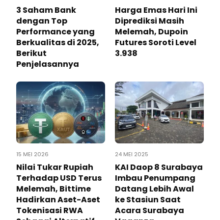
3 Saham Bank
Harga Emas Hari Ini
dengan Top
Diprediksi Masih
Performance yang
Melemah, Dupoin
Berkualitas di 2025,
Futures Soroti Level
Berikut
3.938
Penjelasannya
15 MEI 2026
24 MEI 2025
Nilai Tukar Rupiah
KAI Daop 8 Surabaya
Terhadap USD Terus
Imbau Penumpang
Melemah, Bittime
Datang Lebih Awal
Hadirkan Aset-Aset
ke Stasiun Saat
Tokenisasi RWA
Acara Surabaya