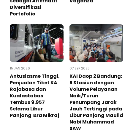
Sebagai Alternatif
Vaganza
Diversifikasi
Portofolio
15 JAN 2026
07 SEP 2025
Antusiasme Tinggi,
KAI Daop 2 Bandung:
Penjualan Tiket KA
5 Stasiun dengan
Rajabasa dan
Volume Pelayanan
Kualastabas
Naik/Turun
Tembus 9.957
Penumpang Jarak
Selama Libur
Jauh Tertinggi pada
Panjang Isra Mikraj
Libur Panjang Maulid
Nabi Muhammad
SAW