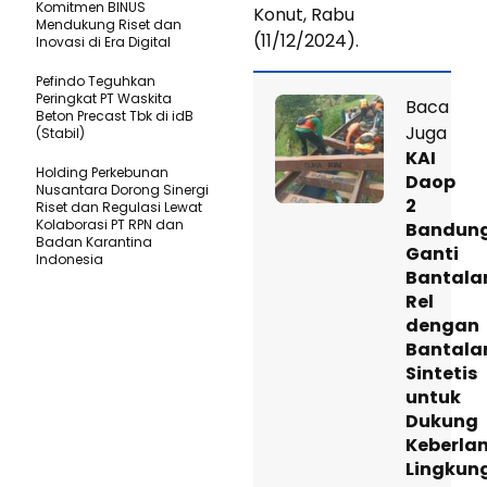
Komitmen BINUS
Konut, Rabu
Mendukung Riset dan
(11/12/2024).
Inovasi di Era Digital
Pefindo Teguhkan
Peringkat PT Waskita
Baca
Beton Precast Tbk di idB
Juga
(Stabil)
KAI
Holding Perkebunan
Daop
Nusantara Dorong Sinergi
2
Riset dan Regulasi Lewat
Kolaborasi PT RPN dan
Bandun
Badan Karantina
Ganti
Indonesia
Bantala
Rel
dengan
Bantala
Sintetis
untuk
Dukung
Keberla
Lingkun