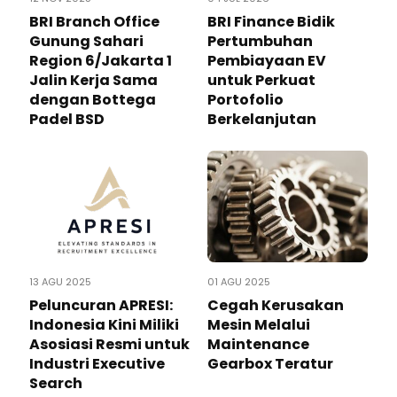
BRI Branch Office
BRI Finance Bidik
Gunung Sahari
Pertumbuhan
Region 6/Jakarta 1
Pembiayaan EV
Jalin Kerja Sama
untuk Perkuat
dengan Bottega
Portofolio
Padel BSD
Berkelanjutan
13 AGU 2025
01 AGU 2025
Peluncuran APRESI:
Cegah Kerusakan
Indonesia Kini Miliki
Mesin Melalui
Asosiasi Resmi untuk
Maintenance
Industri Executive
Gearbox Teratur
Search