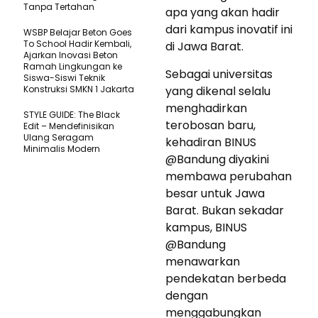
Tanpa Tertahan
apa yang akan hadir
dari kampus inovatif ini
WSBP Belajar Beton Goes
To School Hadir Kembali,
di Jawa Barat.
Ajarkan Inovasi Beton
Ramah Lingkungan ke
Sebagai universitas
Siswa-Siswi Teknik
Konstruksi SMKN 1 Jakarta
yang dikenal selalu
menghadirkan
STYLE GUIDE: The Black
terobosan baru,
Edit – Mendefinisikan
Ulang Seragam
kehadiran BINUS
Minimalis Modern
@Bandung diyakini
membawa perubahan
besar untuk Jawa
Barat. Bukan sekadar
kampus, BINUS
@Bandung
menawarkan
pendekatan berbeda
dengan
menggabungkan