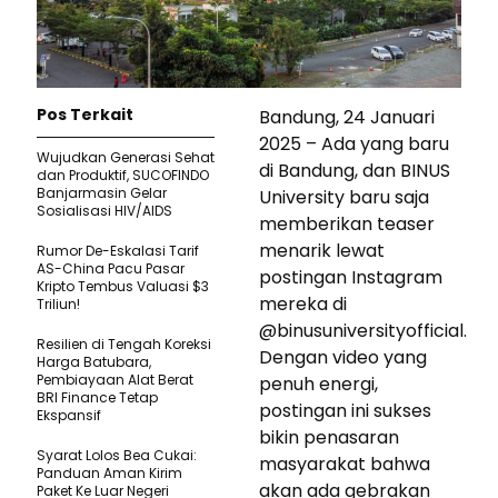
Pos Terkait
Bandung, 24 Januari
2025 – Ada yang baru
Wujudkan Generasi Sehat
di Bandung, dan BINUS
dan Produktif, SUCOFINDO
Banjarmasin Gelar
University baru saja
Sosialisasi HIV/AIDS
memberikan teaser
menarik lewat
Rumor De-Eskalasi Tarif
AS-China Pacu Pasar
postingan Instagram
Kripto Tembus Valuasi $3
mereka di
Triliun!
@binusuniversityofficial.
Resilien di Tengah Koreksi
Dengan video yang
Harga Batubara,
Pembiayaan Alat Berat
penuh energi,
BRI Finance Tetap
postingan ini sukses
Ekspansif
bikin penasaran
Syarat Lolos Bea Cukai:
masyarakat bahwa
Panduan Aman Kirim
akan ada gebrakan
Paket Ke Luar Negeri