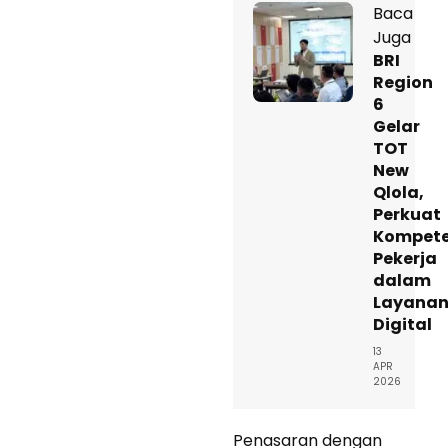
Baca
Juga
BRI
Region
6
Gelar
TOT
New
Qlola,
Perkuat
Kompete
Pekerja
dalam
Layana
Digital
13
APR
2026
Penasaran dengan