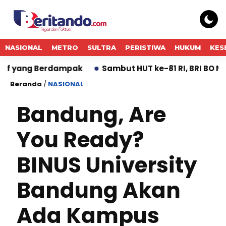
NASIONAL
METRO
SULTRA
PERISTIWA
HUKUM
KES
ang Berdampak
Sambut HUT ke-81 RI, BRI BO Mangg
Beranda
/
NASIONAL
Bandung, Are
You Ready?
BINUS University
Bandung Akan
Ada Kampus