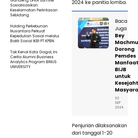
Gandeng OPKA Sumsel
2024 ke panitia lomba.
Sosialisasikan
Keselamatan Perlintasan
Sebidang
Baca
Holding Perkebunan
Juga
Nusantara Perkuat
Bey
Kepedulian Sosial melalui
Bakti Sosial IKBI PT KPBN
Machmu
Dorong
Tak Kenal Kata Gagal, Ini
Pemdes
Cerita Alumni Business
Analytics Program BINUS
Manfaa
UNIVERSITY
BIJB
untuk
Kesejah
Masyara
02
SEP
2024
Penjurian dilaksanakan
dari tanggal 1-20