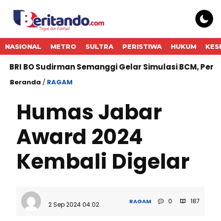
NASIONAL
METRO
SULTRA
PERISTIWA
HUKUM
KES
udirman Semanggi Gelar Simulasi BCM, Perkuat Kesiapa
Beranda
/
RAGAM
Humas Jabar
Award 2024
Kembali Digelar
0
187
RAGAM
2 Sep 2024 04:02