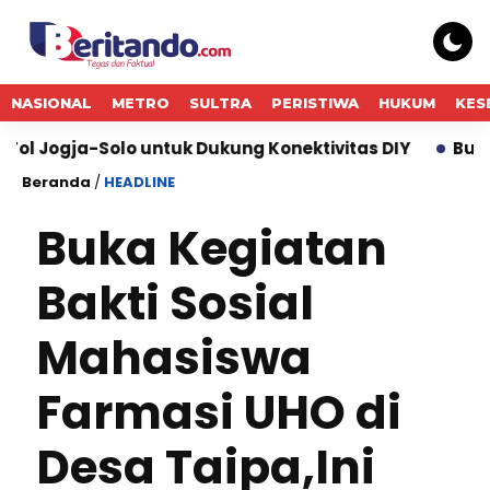
NASIONAL
METRO
SULTRA
PERISTIWA
HUKUM
KES
olo untuk Dukung Konektivitas DIY
Bukti Komitmen
Beranda
/
HEADLINE
Buka Kegiatan
Bakti Sosial
Mahasiswa
Farmasi UHO di
Desa Taipa,Ini