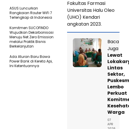
Fakultas Farmasi
ASUS Luncurkan
Universitas Halu Oleo
Rangkaian Router WiFi 7
(UHO) Kendari
Terlengkap di Indonesia
angkatan 2023.
Komitmen SUCOFINDO
Wujudkan Dekarbonisasi
Menuju Net Zero Emission
Baca
melalui Praktik Bisnis
Berkelanjutan
Juga
Lewat
Ada Aturan Baru Bawa
Lokakar
Power Bank di Kereta Api,
Ini Ketentuannya
Lintas
Sektor,
Puskes
Lembo
Perkuat
Komitm
Kesehat
Warga
07
APR
2026