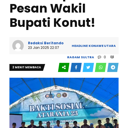
Pesan Wakil
Bupati Konut!
Redaksi Beritando
HEADLINE
KONAWE UTARA
23 Jan 2025 22:07
0
RAGAM
SULTRA
2 MENIT MEMBACA
253