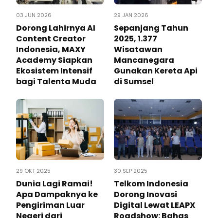
03 JUN 2026
29 JAN 2026
Dorong Lahirnya AI
Sepanjang Tahun
Content Creator
2025, 1.377
Indonesia, MAXY
Wisatawan
Academy Siapkan
Mancanegara
Ekosistem Intensif
Gunakan Kereta Api
bagi Talenta Muda
di Sumsel
29 OKT 2025
30 SEP 2025
Dunia Lagi Ramai!
Telkom Indonesia
Apa Dampaknya ke
Dorong Inovasi
Pengiriman Luar
Digital Lewat LEAPX
Negeri dari
Roadshow: Bahas