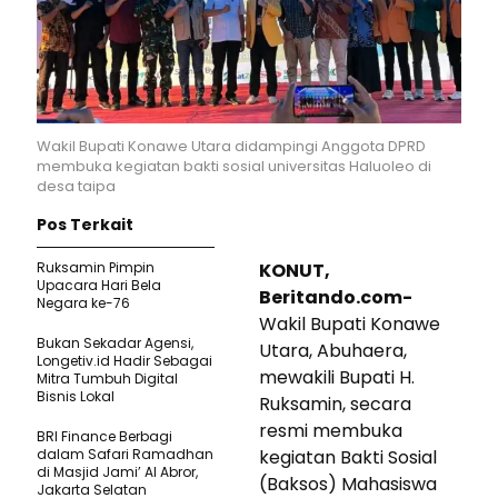
Wakil Bupati Konawe Utara didampingi Anggota DPRD
membuka kegiatan bakti sosial universitas Haluoleo di
desa taipa
Pos Terkait
Ruksamin Pimpin
KONUT,
Upacara Hari Bela
Beritando.com-
Negara ke-76
Wakil Bupati Konawe
Bukan Sekadar Agensi,
Utara, Abuhaera,
Longetiv.id Hadir Sebagai
mewakili Bupati H.
Mitra Tumbuh Digital
Bisnis Lokal
Ruksamin, secara
resmi membuka
BRI Finance Berbagi
dalam Safari Ramadhan
kegiatan Bakti Sosial
di Masjid Jami’ Al Abror,
(Baksos) Mahasiswa
Jakarta Selatan