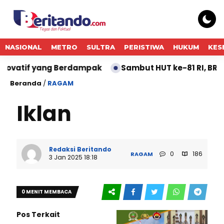
NASIONAL
METRO
SULTRA
PERISTIWA
HUKUM
KES
ovatif yang Berdampak
Sambut HUT ke-81 RI, BRI B
Beranda
/
RAGAM
Iklan
Redaksi Beritando
0
186
RAGAM
3 Jan 2025 18:18
0 MENIT MEMBACA
Pos Terkait