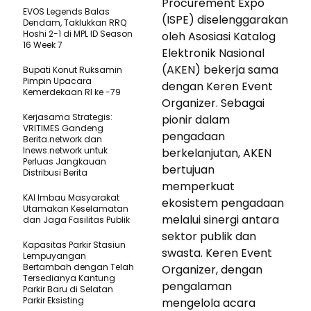
Procurement Expo
EVOS Legends Balas
(ISPE) diselenggarakan
Dendam, Taklukkan RRQ
Hoshi 2-1 di MPL ID Season
oleh Asosiasi Katalog
16 Week 7
Elektronik Nasional
(AKEN) bekerja sama
Bupati Konut Ruksamin
Pimpin Upacara
dengan Keren Event
Kemerdekaan RI ke -79
Organizer. Sebagai
Kerjasama Strategis:
pionir dalam
VRITIMES Gandeng
pengadaan
Berita.network dan
Inews.network untuk
berkelanjutan, AKEN
Perluas Jangkauan
bertujuan
Distribusi Berita
memperkuat
KAI Imbau Masyarakat
ekosistem pengadaan
Utamakan Keselamatan
melalui sinergi antara
dan Jaga Fasilitas Publik
sektor publik dan
Kapasitas Parkir Stasiun
swasta. Keren Event
Lempuyangan
Bertambah dengan Telah
Organizer, dengan
Tersedianya Kantung
pengalaman
Parkir Baru di Selatan
Parkir Eksisting
mengelola acara