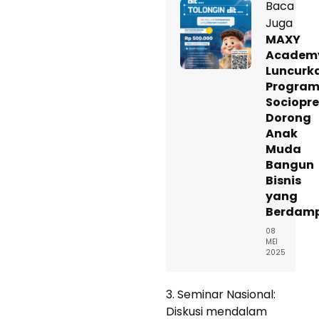
Baca
Juga
MAXY
Academ
Luncurk
Progra
Sociopre
Dorong
Anak
Muda
Bangun
Bisnis
yang
Berdam
08
MEI
2025
3. Seminar Nasional:
Diskusi mendalam