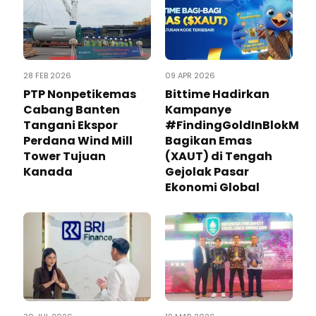
28 FEB 2026
09 APR 2026
PTP Nonpetikemas
Bittime Hadirkan
Cabang Banten
Kampanye
Tangani Ekspor
#FindingGoldInBlokM
Perdana Wind Mill
Bagikan Emas
Tower Tujuan
(XAUT) di Tengah
Kanada
Gejolak Pasar
Ekonomi Global