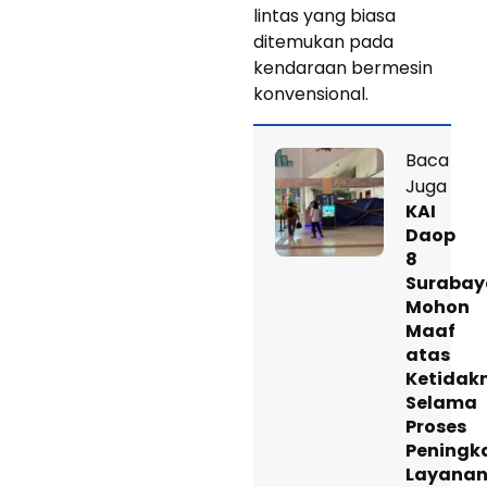
lintas yang biasa
ditemukan pada
kendaraan bermesin
konvensional.
Baca
Juga
KAI
Daop
8
Surabay
Mohon
Maaf
atas
Ketida
Selama
Proses
Peningk
Layana