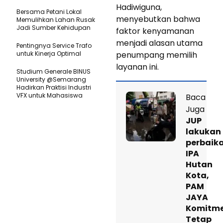
Hadiwiguna,
Bersama Petani Lokal
menyebutkan bahwa
Memulihkan Lahan Rusak
Jadi Sumber Kehidupan
faktor kenyamanan
menjadi alasan utama
Pentingnya Service Trafo
untuk Kinerja Optimal
penumpang memilih
layanan ini.
Studium Generale BINUS
University @Semarang
Hadirkan Praktisi Industri
VFX untuk Mahasiswa
Baca
Juga
JUP
lakukan
perbaik
IPA
Hutan
Kota,
PAM
JAYA
Komitm
Tetap