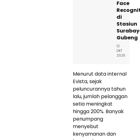
Face
Recogni
di
Stasiun
Surabay
Gubeng
12
OKT
2025
Menurut data internal
Evista, sejak
peluncurannya tahun
lalu, jumlah pelanggan
setia meningkat
hingga 200%. Banyak
penumpang
menyebut
kenyamanan dan