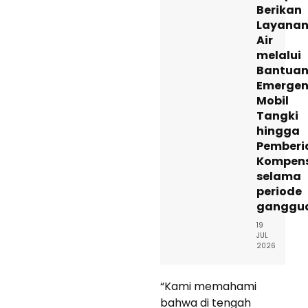
Berikan
Layana
Air
melalui
Bantua
Emergen
Mobil
Tangki
hingga
Pemberi
Kompens
selama
periode
ganggu
19
JUL
2026
“Kami memahami
bahwa di tengah