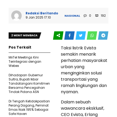
Redaksi Beritando
0
192
NASIONAL
9 Jan 2025 17:10
2 MENIT MEMBACA
Pos Terkait
Taksi listrik Evista
semakin menarik
MiiTel Meetings Kini
perhatian masyarakat
Terintegrasi dengan
Webex
urban yang
menginginkan solusi
Dihadapan Gubernur
transportasi yang
Sultra, Bupati Ikbar
Tandatangani Komitmen
ramah lingkungan dan
Bersama Pencegahan
nyaman.
Tindak Pidana ASN
Di Tengah Ketidakpastian
Dalam sebuah
Perang Dagang, Peminat
wawancara eksklusif,
Emas Naik 195% Sebagai
Safe Haven
CEO Evista, Erlang