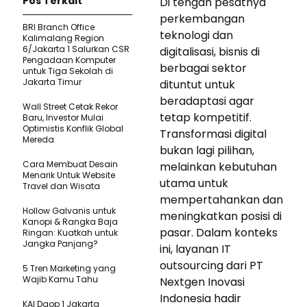
Pos Terkait
Di tengah pesatnya
perkembangan
BRI Branch Office
teknologi dan
Kalimalang Region
6/Jakarta 1 Salurkan CSR
digitalisasi, bisnis di
Pengadaan Komputer
berbagai sektor
untuk Tiga Sekolah di
Jakarta Timur
dituntut untuk
beradaptasi agar
Wall Street Cetak Rekor
tetap kompetitif.
Baru, Investor Mulai
Optimistis Konflik Global
Transformasi digital
Mereda
bukan lagi pilihan,
Cara Membuat Desain
melainkan kebutuhan
Menarik Untuk Website
utama untuk
Travel dan Wisata
mempertahankan dan
Hollow Galvanis untuk
meningkatkan posisi di
Kanopi & Rangka Baja
pasar. Dalam konteks
Ringan: Kuatkah untuk
Jangka Panjang?
ini, layanan IT
outsourcing dari PT
5 Tren Marketing yang
Wajib Kamu Tahu
Nextgen Inovasi
Indonesia hadir
KAI Daop 1 Jakarta