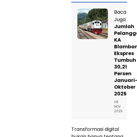
Baca
Juga
Jumlah
Pelangg
KA
Blamba
Ekspres
Tumbuh
30,21
Persen
Januari
Oktober
2025
08
NOV
2025
Transformasi digital
bukan hanya tentang