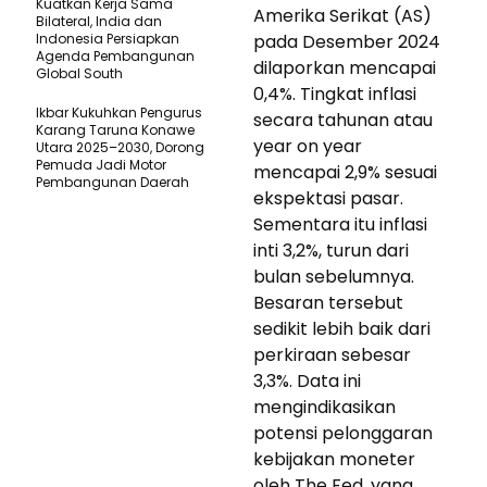
Kuatkan Kerja Sama
Amerika Serikat (AS)
Bilateral, India dan
Indonesia Persiapkan
pada Desember 2024
Agenda Pembangunan
dilaporkan mencapai
Global South
0,4%. Tingkat inflasi
Ikbar Kukuhkan Pengurus
secara tahunan atau
Karang Taruna Konawe
year on year
Utara 2025–2030, Dorong
Pemuda Jadi Motor
mencapai 2,9% sesuai
Pembangunan Daerah
ekspektasi pasar.
Sementara itu inflasi
inti 3,2%, turun dari
bulan sebelumnya.
Besaran tersebut
sedikit lebih baik dari
perkiraan sebesar
3,3%. Data ini
mengindikasikan
potensi pelonggaran
kebijakan moneter
oleh The Fed, yang