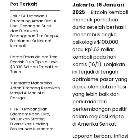
Pos Terkait
Jakarta, 16 Januari
2025
– Bitcoin kembali
Jalur KA Tegowanu –
menarik perhatian
Brumbung Aman Dilalui
Usai Genangan Surut
dunia setelah berhasil
dan Dilakukan
menembus angka
Penanganan Tim Daop 4,
Perjalanan KA Normal
psikologis $100.000
Kembali
atau Rp1,63 miliar
kembali pada hari
Harga Emas dalam Tren
Bearish Pulih Tipis di Level
Kamis (16/1). Lonjakan
$3.330 Setelah Empat Hari
ini terjadi di tengah
Turun
optimisme pasar yang
Yudhianto Mahardika
dipicu oleh data inflasi
Anton Timbang Resmikan
Masjid Al Manini di
yang lebih baik dari
Baruga
perkiraan dan
perkembangan positif
PTPN I Kembangkan
Edamame dan Okra,
dalam regulasi kripto
Wujudkan Strategi
di Amerika Serikat.
Diversifikasi Holding
Perkebunan Nusantara
Laporan terbaru Inflasi