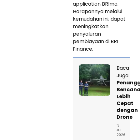
application BRImo.
Harapannya melalui
kemudahan ini, dapat
meningkatkan
penyaluran
pembiayaan di BRI
Finance.
Baca
Juga
Penang
Bencan
Lebih
Cepat
dengan
Drone
13
JUL
2026