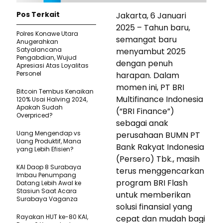
Pos Terkait
Jakarta, 6 Januari
2025 – Tahun baru,
Polres Konawe Utara
semangat baru
Anugerahkan
Satyalancana
menyambut 2025
Pengabdian, Wujud
dengan penuh
Apresiasi Atas Loyalitas
Personel
harapan. Dalam
momen ini, PT BRI
Bitcoin Tembus Kenaikan
Multifinance Indonesia
120% Usai Halving 2024,
Apakah Sudah
(“BRI Finance”)
Overpriced?
sebagai anak
Uang Mengendap vs
perusahaan BUMN PT
Uang Produktif, Mana
Bank Rakyat Indonesia
yang Lebih Efisien?
(Persero) Tbk., masih
KAI Daop 8 Surabaya
terus menggencarkan
Imbau Penumpang
program BRI Flash
Datang Lebih Awal ke
Stasiun Saat Acara
untuk memberikan
Surabaya Vaganza
solusi finansial yang
Rayakan HUT ke-80 KAI,
cepat dan mudah bagi