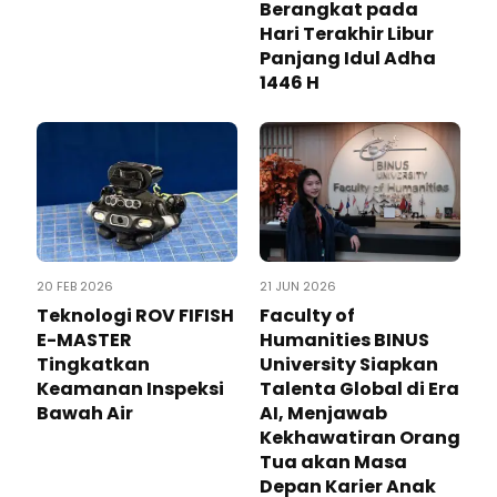
Berangkat pada
Hari Terakhir Libur
Panjang Idul Adha
1446 H
20 FEB 2026
21 JUN 2026
Teknologi ROV FIFISH
Faculty of
E-MASTER
Humanities BINUS
Tingkatkan
University Siapkan
Keamanan Inspeksi
Talenta Global di Era
Bawah Air
AI, Menjawab
Kekhawatiran Orang
Tua akan Masa
Depan Karier Anak