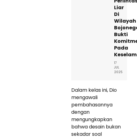
Perlinta
Liar
Di
Wilayah
Bojoneg
Bukti
Komitm
Pada
Keselam
17
JUL
2025
Dalam kelas ini, Dio
mengawali
pembahasannya
dengan
mengungkapkan
bahwa desain bukan
sekadar soal