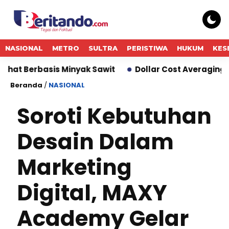
NASIONAL
METRO
SULTRA
PERISTIWA
HUKUM
KES
 Minyak Sawit
Dollar Cost Averaging dalam Reksa 
Beranda
/
NASIONAL
Soroti Kebutuhan
Desain Dalam
Marketing
Digital, MAXY
Academy Gelar