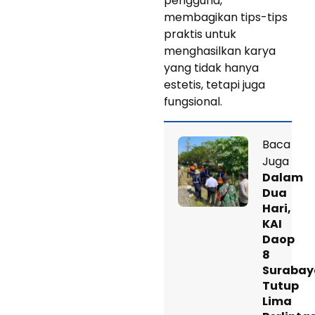
pengguna,
membagikan tips-tips
praktis untuk
menghasilkan karya
yang tidak hanya
estetis, tetapi juga
fungsional.
Baca
Juga
Dalam
Dua
Hari,
KAI
Daop
8
Surabay
Tutup
Lima