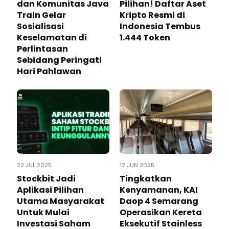
dan Komunitas Java
Pilihan! Daftar Aset
Train Gelar
Kripto Resmi di
Sosialisasi
Indonesia Tembus
Keselamatan di
1.444 Token
Perlintasan
Sebidang Peringati
Hari Pahlawan
22 JUL 2025
12 JUN 2025
Stockbit Jadi
Tingkatkan
Aplikasi Pilihan
Kenyamanan, KAI
Utama Masyarakat
Daop 4 Semarang
Untuk Mulai
Operasikan Kereta
Investasi Saham
Eksekutif Stainless