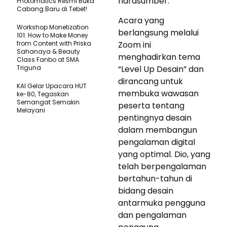
narasumber.
Photomatics Resmi Buka
Cabang Baru di Tebet!
Acara yang
Workshop Monetization
berlangsung melalui
101: How to Make Money
from Content with Priska
Zoom ini
Sahanaya & Beauty
menghadirkan tema
Class Fanbo at SMA
Triguna
“Level Up Desain” dan
dirancang untuk
KAI Gelar Upacara HUT
membuka wawasan
ke-80, Tegaskan
Semangat Semakin
peserta tentang
Melayani
pentingnya desain
dalam membangun
pengalaman digital
yang optimal. Dio, yang
telah berpengalaman
bertahun-tahun di
bidang desain
antarmuka pengguna
dan pengalaman