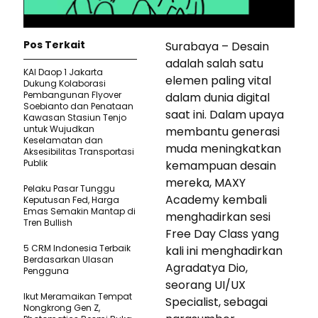
Pos Terkait
Surabaya – Desain
adalah salah satu
KAI Daop 1 Jakarta
elemen paling vital
Dukung Kolaborasi
Pembangunan Flyover
dalam dunia digital
Soebianto dan Penataan
saat ini. Dalam upaya
Kawasan Stasiun Tenjo
untuk Wujudkan
membantu generasi
Keselamatan dan
muda meningkatkan
Aksesibilitas Transportasi
Publik
kemampuan desain
mereka, MAXY
Pelaku Pasar Tunggu
Academy kembali
Keputusan Fed, Harga
Emas Semakin Mantap di
menghadirkan sesi
Tren Bullish
Free Day Class yang
5 CRM Indonesia Terbaik
kali ini menghadirkan
Berdasarkan Ulasan
Agradatya Dio,
Pengguna
seorang UI/UX
Ikut Meramaikan Tempat
Specialist, sebagai
Nongkrong Gen Z,