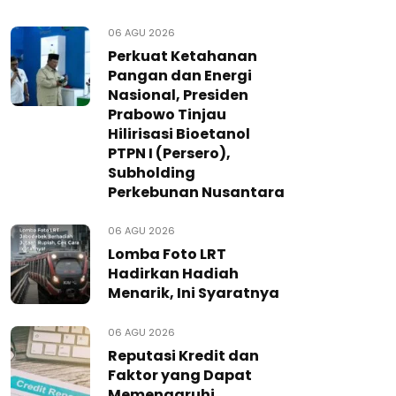
06 AGU 2026
Perkuat Ketahanan
Pangan dan Energi
Nasional, Presiden
Prabowo Tinjau
Hilirisasi Bioetanol
PTPN I (Persero),
Subholding
Perkebunan Nusantara
06 AGU 2026
Lomba Foto LRT
Hadirkan Hadiah
Menarik, Ini Syaratnya
06 AGU 2026
Reputasi Kredit dan
Faktor yang Dapat
Memengaruhi