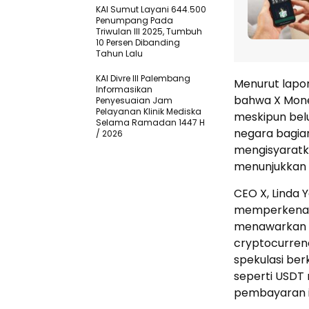
KAI Sumut Layani 644.500
Penumpang Pada
Triwulan III 2025, Tumbuh
10 Persen Dibanding
Tahun Lalu
KAI Divre III Palembang
Menurut lapo
Informasikan
bahwa X Mone
Penyesuaian Jam
Pelayanan Klinik Mediska
meskipun bel
Selama Ramadan 1447 H
negara bagian
/ 2026
mengisyaratka
menunjukkan 
CEO X, Linda 
memperkena
menawarkan b
cryptocurren
spekulasi ber
seperti USDT 
pembayaran i