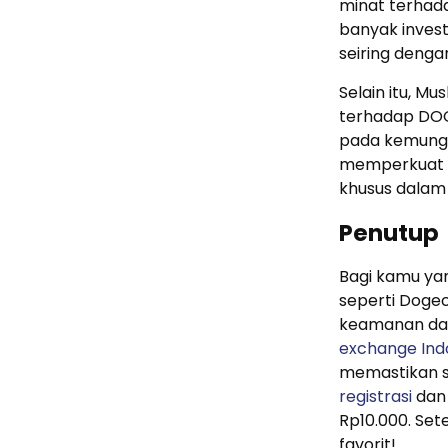
minat terhad
banyak inves
seiring denga
Selain itu, 
terhadap DOG
pada kemungk
memperkuat 
khusus dalam
Penutup
Bagi kamu yan
seperti Doge
keamanan dal
exchange Ind
memastikan s
registrasi
dan 
Rp10.000. Set
favorit!