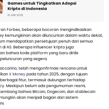
Games untuk Tingkatkan Adopsi
Kripto di Indonesia
10 JUN 2025
ran Forbes, beberapa bocoran mengindikasikan
y kemungkinan akan diluncurkan dalam waktu dekat,
um mendapatkan persetujuan penuh dari semua
 di AS. Beberapa influencer kripto juga
n bahwa kode platform yang baru dirilis
peluncuran yang segera.
Yaccarino, telah mengonfirmasi rencana untuk
lkan
X Money
pada tahun 2025, dengan tujuan
erbagai fitur, termasuk dukungan terhadap
cy. Meskipun belum ada pengumuman resmi,
kembang bahwa Bitcoin, Dogecoin, dan stablecoin
mungkin akan menjadi bagian dari sistem
ni.