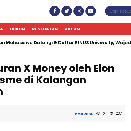
WA
HUKUM
KESEHATAN
RAGAM
gi & Daftar BINUS University, Wujudkan Langkah Awal 
uran X Money oleh Elon
isme di Kalangan
n
0
237
NASIONAL