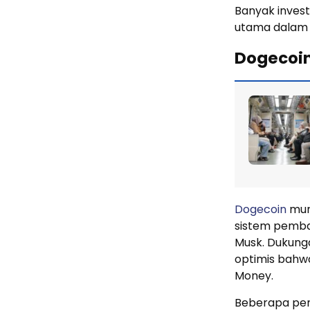
Banyak invest
utama dalam 
Dogecoin
Dogecoin
mun
sistem pemba
Musk. Dukun
optimis bahw
Money.
Beberapa peng