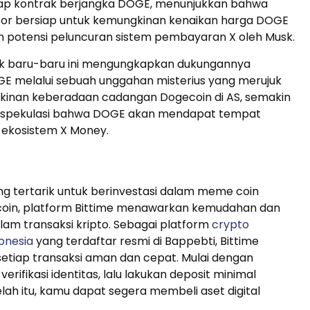
ap kontrak berjangka DOGE, menunjukkan bahwa
tor bersiap untuk kemungkinan kenaikan harga DOGE
n potensi peluncuran sistem pembayaran X oleh Musk.
Musk baru-baru ini mengungkapkan dukungannya
E melalui sebuah unggahan misterius yang merujuk
inan keberadaan cadangan Dogecoin di AS, semakin
spekulasi bahwa DOGE akan mendapat tempat
 ekosistem X Money.
g tertarik untuk berinvestasi dalam meme coin
coin, platform Bittime menawarkan kemudahan dan
am transaksi kripto. Sebagai platform
crypto
onesia
yang terdaftar resmi di Bappebti, Bittime
etiap transaksi aman dan cepat. Mulai dengan
verifikasi identitas, lalu lakukan deposit minimal
elah itu, kamu dapat segera membeli aset digital