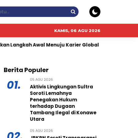
KAMIS, 06 AGU 2026
Menuju Karier Global
Perkuat Ketahanan Pangan dan
Berita Populer
05 AGU 2026
01.
Aktivis Lingkungan Sultra
Soroti Lemahnya
Penegakan Hukum
terhadap Dugaan
Tambang Ilegal di Konawe
Utara
05 AGU 2026
02.
JPKPN Soroti Transparansi