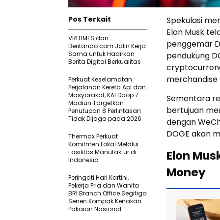
Pos Terkait
Spekulasi me
Elon Musk tel
VRITIMES dan
penggemar Do
Beritando.com Jalin Kerja
Sama untuk Hadirkan
pendukung DO
Berita Digital Berkualitas
cryptocurren
merchandise 
Perkuat Keselamatan
Perjalanan Kereta Api dan
Masyarakat, KAI Daop 7
Sementara re
Madiun Targetkan
bertujuan men
Penutupan 8 Perlintasan
Tidak Dijaga pada 2026
dengan WeCha
DOGE akan men
Thermax Perkuat
Komitmen Lokal Melalui
Fasilitas Manufaktur di
Elon Mus
Indonesia
Money
Peringati Hari Kartini,
Pekerja Pria dan Wanita
BRI Branch Office Segitiga
Senen Kompak Kenakan
Pakaian Nasional