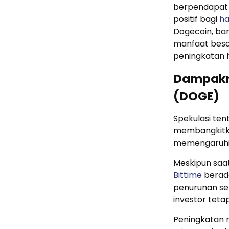
berpendapat
positif bagi
ha
Dogecoin, b
manfaat besar
peningkatan 
Dampakn
(DOGE)
Spekulasi ten
membangkitka
memengaruhi
Meskipun saat
Bittime
berada
penurunan sek
investor tetap
Peningkatan 