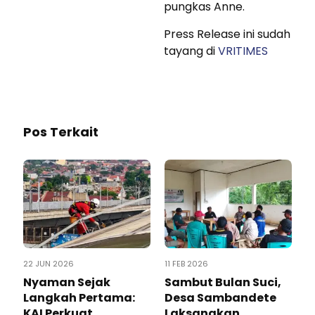
pungkas Anne.
Press Release ini sudah
tayang di
VRITIMES
Pos Terkait
22 JUN 2026
11 FEB 2026
Nyaman Sejak
Sambut Bulan Suci,
Langkah Pertama:
Desa Sambandete
KAI Perkuat
Laksanakan