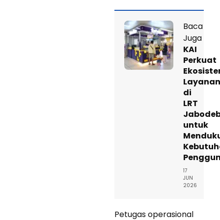
Baca
Juga
KAI
Perkuat
Ekosist
Layana
di
LRT
Jabode
untuk
Menduk
Kebutuh
Penggu
17
JUN
2026
Petugas operasional