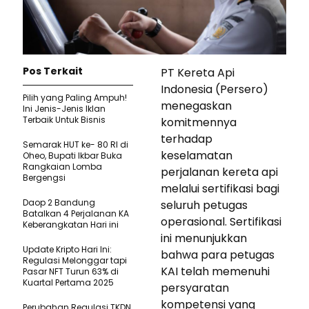
Pos Terkait
PT Kereta Api
Indonesia (Persero)
Pilih yang Paling Ampuh!
menegaskan
Ini Jenis-Jenis Iklan
Terbaik Untuk Bisnis
komitmennya
terhadap
Semarak HUT ke- 80 RI di
keselamatan
Oheo, Bupati Ikbar Buka
Rangkaian Lomba
perjalanan kereta api
Bergengsi
melalui sertifikasi bagi
Daop 2 Bandung
seluruh petugas
Batalkan 4 Perjalanan KA
operasional. Sertifikasi
Keberangkatan Hari ini
ini menunjukkan
Update Kripto Hari Ini:
bahwa para petugas
Regulasi Melonggar tapi
KAI telah memenuhi
Pasar NFT Turun 63% di
Kuartal Pertama 2025
persyaratan
kompetensi yang
Perubahan Regulasi TKDN