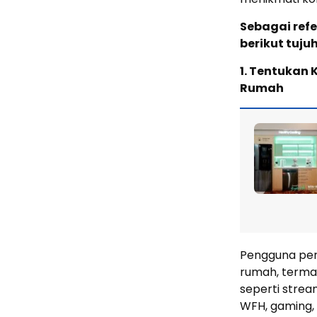
Sebagai ref
berikut tuju
1. Tentukan 
Rumah
Pengguna per
rumah, termas
seperti strea
WFH, gaming, 