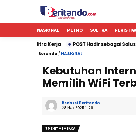
NASIONAL
METRO
SULTRA
PERISTI
ra Kerja
POST Hadir sebagai Solusi POS untuk Oper
Beranda
/
NASIONAL
Kebutuhan Interne
Memilih WiFi Ter
Redaksi Beritando
28 Nov 2025 11:26
3 MENIT MEMBACA