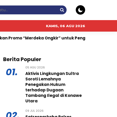
KAMIS, 06 AGU 2026
deka Ongkir” untuk Pengiriman Paket
Harga Emas (X
Berita Populer
05 AGU 2026
01.
Aktivis Lingkungan Sultra
Soroti Lemahnya
Penegakan Hukum
terhadap Dugaan
Tambang Ilegal di Konawe
Utara
09 JUL 2026
02.
Satresnarkoba Polres