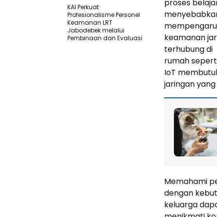
proses belaja
KAI Perkuat
menyebabkan 
Profesionalisme Personel
Keamanan LRT
mempengaru
Jabodebek melalui
keamanan jari
Pembinaan dan Evaluasi
terhubung di
rumah seperti
IoT membutu
jaringan yang
Memahami pen
dengan kebut
keluarga dap
menikmati kon