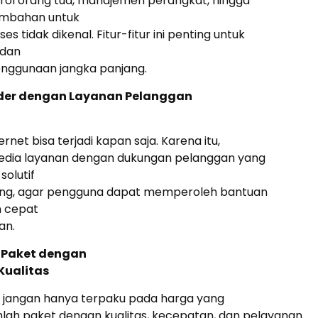
rol orang tua, manajemen perangkat, hingga
mbahan untuk
 tidak dikenal. Fitur-fitur ini penting untuk
dan
ggunaan jangka panjang.
vider dengan Layanan Pelanggan
net bisa terjadi kapan saja. Karena itu,
edia layanan dengan dukungan pelanggan yang
solutif
ing, agar pengguna dapat memperoleh bantuan
n cepat
an.
n Paket dengan
Kualitas
, jangan hanya terpaku pada harga yang
ihlah paket dengan kualitas, kecepatan, dan pelayanan