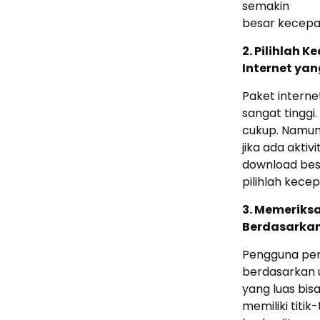
semakin
besar kecepat
2. Pilihlah 
Internet ya
Paket interne
sangat tinggi
cukup. Namu
jika ada akti
download bes
pilihlah kecep
3. Memeriks
Berdasarka
Pengguna per
berdasarkan u
yang luas bis
memiliki titik