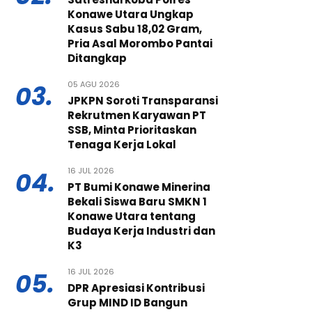
Konawe Utara Ungkap
Kasus Sabu 18,02 Gram,
Pria Asal Morombo Pantai
Ditangkap
05 AGU 2026
03.
JPKPN Soroti Transparansi
Rekrutmen Karyawan PT
SSB, Minta Prioritaskan
Tenaga Kerja Lokal
16 JUL 2026
04.
PT Bumi Konawe Minerina
Bekali Siswa Baru SMKN 1
Konawe Utara tentang
Budaya Kerja Industri dan
K3
16 JUL 2026
05.
DPR Apresiasi Kontribusi
Grup MIND ID Bangun