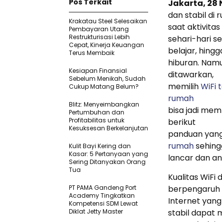
Pos Terkait
Jakarta, 28
dan stabil di
Krakatau Steel Selesaikan
saat aktivitas
Pembayaran Utang
Restrukturisasi Lebih
sehari-hari s
Cepat, Kinerja Keuangan
belajar, hingg
Terus Membaik
hiburan. Namu
Kesiapan Finansial
ditawarkan,
Sebelum Menikah, Sudah
memilih
WiFi 
Cukup Matang Belum?
rumah
Blitz: Menyeimbangkan
bisa jadi mem
Pertumbuhan dan
Profitabilitas untuk
berikut
Kesuksesan Berkelanjutan
panduan yan
rumah
sehing
Kulit Bayi Kering dan
Kasar: 5 Pertanyaan yang
lancar dan an
Sering Ditanyakan Orang
Tua
Kualitas WiFi
PT PAMA Gandeng Port
berpengaruh 
Academy Tingkatkan
Internet yang
Kompetensi SDM Lewat
Diklat Jetty Master
stabil dapat