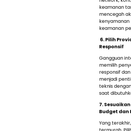
network, kont
keamanan ta
mencegah akses
kenyamanan 
keamanan pen
6. Pilih Pro
Responsif
Gangguan inter
memilih peny
responsif dan 
menjadi pent
teknis denga
saat dibutuhk
7. Sesuaika
Budget dan 
Yang terakhir
termurah. Pil