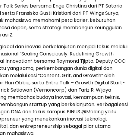
r Talk Series bersama Enge Christina dari PT Satoria
 serta Fransiska Gusti Kristiani dari PT Wings Surya,
k mahasiswa memahami peta karier, kebutuhan
asa depan, serta strategi membangun keunggulan
asi Z.
bal dan inovasi berkelanjutan menjadi fokus melalui
nasional “Scaling Consciously: Redefining Growth
cal Innovation” bersama Raymond Tjipto, Deputy COO
aktu yang sama, perkembangan dunia digital dan
rkan melalui sesi “Content, Grit, and Growth” oleh
r Hari Obbie, serta Entre Talk – Growth Digital Start-
ick Setiawan (Vernoncorp) dan Fariz R. Wijaya
 yang membahas budaya inovasi, kemampuan teknis,
membangun startup yang berkelanjutan. Berbagai sesi
engan DNA dari fokus kampus BINUS @Malang yaitu
opreneur yang menekankan inovasi teknologi,
igital, dan entrepreneurship sebagai pilar utama
n mahasiswa.