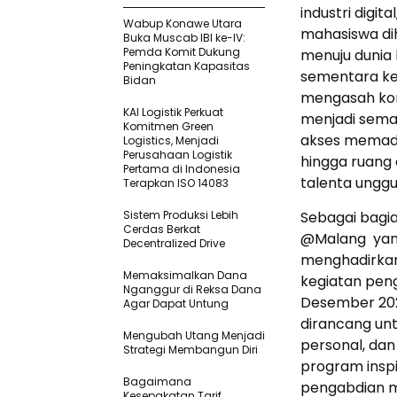
industri digit
Wabup Konawe Utara
mahasiswa di
Buka Muscab IBI ke-IV:
Pemda Komit Dukung
menuju dunia
Peningkatan Kapasitas
sementara ke
Bidan
mengasah komp
KAI Logistik Perkuat
menjadi sema
Komitmen Green
akses memada
Logistics, Menjadi
Perusahaan Logistik
hingga ruang
Pertama di Indonesia
talenta unggu
Terapkan ISO 14083
Sistem Produksi Lebih
Sebagai bagia
Cerdas Berkat
@Malang yang
Decentralized Drive
menghadirkan 
Memaksimalkan Dana
kegiatan pen
Nganggur di Reksa Dana
Desember 202
Agar Dapat Untung
dirancang un
Mengubah Utang Menjadi
personal, da
Strategi Membangun Diri
program inspi
Bagaimana
pengabdian m
Kesepakatan Tarif