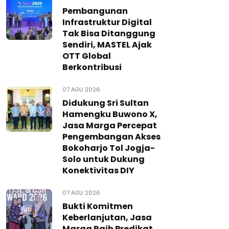
Pembangunan
Infrastruktur Digital
Tak Bisa Ditanggung
Sendiri, MASTEL Ajak
OTT Global
Berkontribusi
07 AGU 2026
Didukung Sri Sultan
Hamengku Buwono X,
Jasa Marga Percepat
Pengembangan Akses
Bokoharjo Tol Jogja-
Solo untuk Dukung
Konektivitas DIY
07 AGU 2026
Bukti Komitmen
Keberlanjutan, Jasa
Marga Raih Predikat