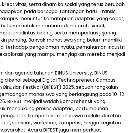
al, kreativitas, serta dinamika sosial yang terus berubah,
hadapkan pada berbagai tantangan baru. Transisi
 kampus menuntut kemampuan adaptasi yang cepat,
butuhan untuk memahami dunia profesional,
etensi lintas bidang, serta memperluas jejaring
kin penting. Banyak mahasiswa yang belum memiliki
i terhadap pengalaman nyata, pemahaman industri,
 eksplorasi yang mampu menyiapkan mereka menjadi
l.
n dari agenda tahunan BINUS University, BINUS
 dikenal sebagai Digital Technopreneur Campus
Binusian Festival (BIFEST) 2025, sebuah rangkaian
gembangan mahasiswa yang berlangsung pada 10–12
5. BIFEST menjadi wadah komprehensif yang
tuk mendukung proses adaptasi, pertumbuhan
n penguatan kompetensi mahasiswa melalui deretan
ratif, seminar, workshop, kompetisi, hingga kegiatan
asyarakat. Acara BIFEST juga memperkuat