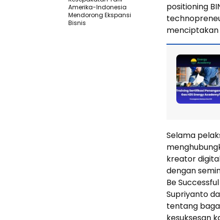
positioning B
Amerika-Indonesia
Mendorong Ekspansi
technopreneu
Bisnis
menciptakan
Selama pelak
menghubungka
kreator digita
dengan semina
Be Successful
Supriyanto d
tentang bagai
kesuksesan ka