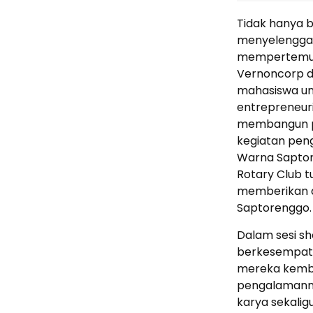
Tidak hanya 
menyelenggar
mempertemukan
Vernoncorp da
mahasiswa un
entrepreneur
membangun pen
kegiatan peng
Warna Saptor
Rotary Club 
memberikan d
Saptorenggo.
Dalam sesi sh
berkesempata
mereka kemb
pengalamann
karya sekalig