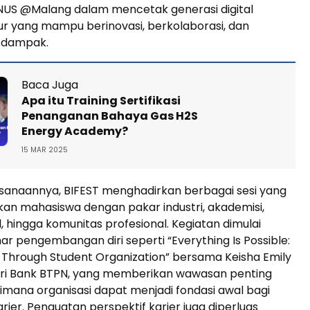
INUS @Malang dalam mencetak generasi digital
r yang mampu berinovasi, berkolaborasi, dan
 dampak.
Baca Juga
Apa itu Training Sertifikasi
Penanganan Bahaya Gas H2S
Energy Academy?
15 MAR 2025
sanaannya, BIFEST menghadirkan berbagai sesi yang
n mahasiswa dengan pakar industri, akademisi,
l, hingga komunitas profesional. Kegiatan dimulai
r pengembangan diri seperti “Everything Is Possible:
 Through Student Organization” bersama Keisha Emily
ari Bank BTPN, yang memberikan wawasan penting
mana organisasi dapat menjadi fondasi awal bagi
rier. Penguatan perspektif karier juga diperluas