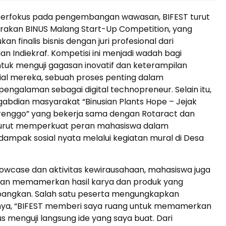
berfokus pada pengembangan wawasan, BIFEST turut
akan BINUS Malang Start-Up Competition, yang
 finalis bisnis dengan juri profesional dari
n Indiekraf. Kompetisi ini menjadi wadah bagi
tuk menguji gagasan inovatif dan keterampilan
ial mereka, sebuah proses penting dalam
galaman sebagai digital technopreneur. Selain itu,
abdian masyarakat “Binusian Plants Hope – Jejak
enggo” yang bekerja sama dengan Rotaract dan
turut memperkuat peran mahasiswa dalam
ampak sosial nyata melalui kegiatan mural di Desa
owcase dan aktivitas kewirausahaan, mahasiswa juga
n memamerkan hasil karya dan produk yang
angkan. Salah satu peserta mengungkapkan
ya, “BIFEST memberi saya ruang untuk memamerkan
us menguji langsung ide yang saya buat. Dari