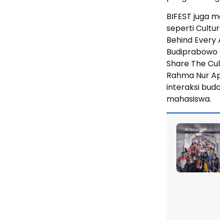
BIFEST juga 
seperti Cult
Behind Every 
Budiprabowo d
Share The Cul
Rahma Nur Apr
interaksi buda
mahasiswa.