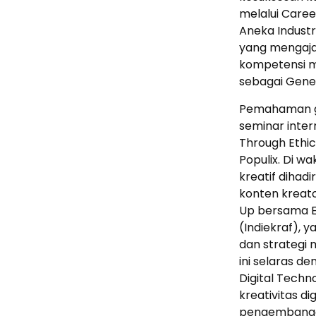
melalui Caree
Aneka Industri
yang mengaja
kompetensi m
sebagai Gener
Pemahaman glo
seminar inter
Through Ethi
Populix. Di w
kreatif dihadi
konten kreato
Up bersama Er
(Indiekraf),
dan strategi 
ini selaras d
Digital Techn
kreativitas d
pengembanga