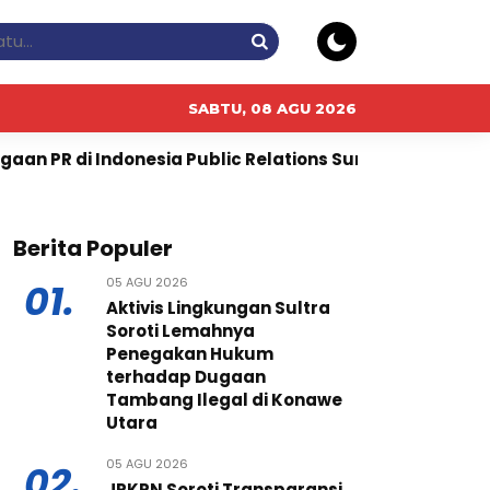
SABTU, 08 AGU 2026
a Public Relations Summit 2026
Pembangunan Infras
Berita Populer
05 AGU 2026
01.
Aktivis Lingkungan Sultra
Soroti Lemahnya
Penegakan Hukum
terhadap Dugaan
Tambang Ilegal di Konawe
Utara
05 AGU 2026
02.
JPKPN Soroti Transparansi