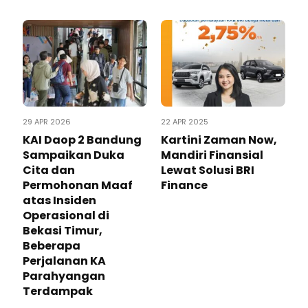
29 APR 2026
22 APR 2025
KAI Daop 2 Bandung
Kartini Zaman Now,
Sampaikan Duka
Mandiri Finansial
Cita dan
Lewat Solusi BRI
Permohonan Maaf
Finance
atas Insiden
Operasional di
Bekasi Timur,
Beberapa
Perjalanan KA
Parahyangan
Terdampak