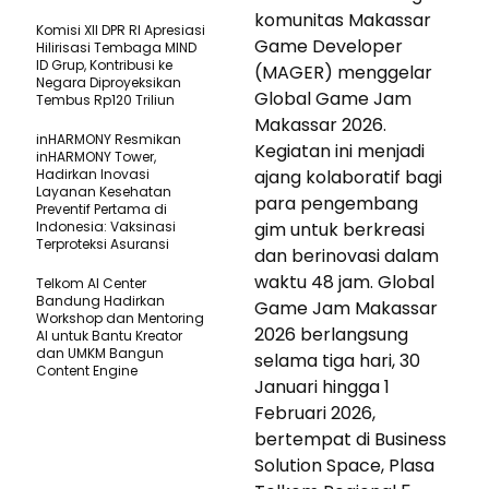
komunitas Makassar
Komisi XII DPR RI Apresiasi
Game Developer
Hilirisasi Tembaga MIND
ID Grup, Kontribusi ke
(MAGER) menggelar
Negara Diproyeksikan
Global Game Jam
Tembus Rp120 Triliun
Makassar 2026.
inHARMONY Resmikan
Kegiatan ini menjadi
inHARMONY Tower,
Hadirkan Inovasi
ajang kolaboratif bagi
Layanan Kesehatan
para pengembang
Preventif Pertama di
Indonesia: Vaksinasi
gim untuk berkreasi
Terproteksi Asuransi
dan berinovasi dalam
waktu 48 jam. Global
Telkom AI Center
Bandung Hadirkan
Game Jam Makassar
Workshop dan Mentoring
2026 berlangsung
AI untuk Bantu Kreator
dan UMKM Bangun
selama tiga hari, 30
Content Engine
Januari hingga 1
Februari 2026,
bertempat di Business
Solution Space, Plasa