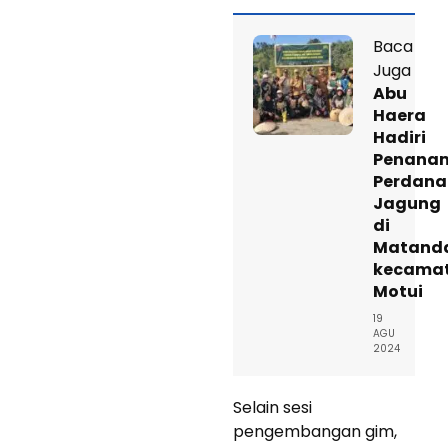
Baca
Juga
Abu
Haera
Hadiri
Penana
Perdana
Jagung
di
Matand
kecama
Motui
19
AGU
2024
Selain sesi
pengembangan gim,