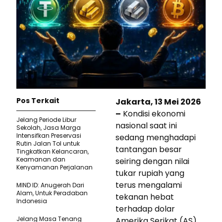
Pos Terkait
Jakarta, 13 Mei 2026
–
Kondisi ekonomi
Jelang Periode Libur
nasional saat ini
Sekolah, Jasa Marga
Intensifkan Preservasi
sedang menghadapi
Rutin Jalan Tol untuk
tantangan besar
Tingkatkan Kelancaran,
Keamanan dan
seiring dengan nilai
Kenyamanan Perjalanan
tukar rupiah yang
terus mengalami
MIND ID: Anugerah Dari
Alam, Untuk Peradaban
tekanan hebat
Indonesia
terhadap dolar
Jelang Masa Tenang
Amerika Serikat (AS)