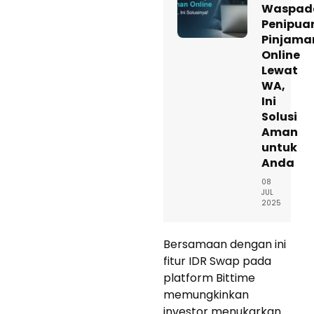
Waspad
Penipua
Pinjama
Online
Lewat
WA,
Ini
Solusi
Aman
untuk
Anda
08
JUL
2025
Bersamaan dengan ini
fitur IDR Swap pada
platform Bittime
memungkinkan
investor menukarkan