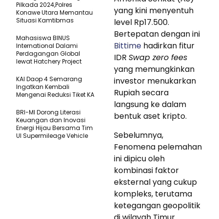
Pilkada 2024,Polres
yang kini menyentuh
Konawe Utara Memantau
Situasi Kamtibmas
level Rp17.500.
Bertepatan dengan ini
Mahasiswa BINUS
Bittime
hadirkan fitur
International Dalami
Perdagangan Global
IDR
Swap zero fees
lewat Hatchery Project
yang memungkinkan
KAI Daop 4 Semarang
investor menukarkan
Ingatkan Kembali
Rupiah secara
Mengenai Reduksi Tiket KA
langsung ke dalam
BRI-MI Dorong Literasi
bentuk aset kripto.
Keuangan dan Inovasi
Energi Hijau Bersama Tim
Sebelumnya,
UI Supermileage Vehicle
Fenomena pelemahan
ini dipicu oleh
kombinasi faktor
eksternal yang cukup
kompleks, terutama
ketegangan geopolitik
di wilayah Timur