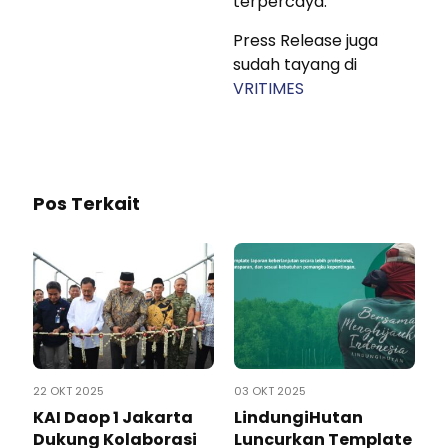
terpercaya.
Press Release juga
sudah tayang di
VRITIMES
Pos Terkait
22 OKT 2025
03 OKT 2025
KAI Daop 1 Jakarta
LindungiHutan
Dukung Kolaborasi
Luncurkan Template