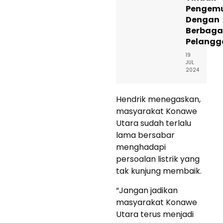
Pengem
Dengan
Berbaga
Pelangg
19
JUL
2024
Hendrik menegaskan,
masyarakat Konawe
Utara sudah terlalu
lama bersabar
menghadapi
persoalan listrik yang
tak kunjung membaik.
“Jangan jadikan
masyarakat Konawe
Utara terus menjadi