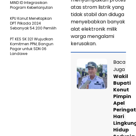
MIND ID Integrasikan
atas strom listrik yang
Program Keberlanjutan
tidak stabil dan diduga
KPU Konut Menetapkan
menyebabkan banyak
DPT Pilkada 2024
Sebanyak 54.200 Pemilih
alat elektronik milik
warga mengalami
PT KES SK 321 Wujudkan
kerusakan.
Komitmen PPM, Bangun
Pagar untuk SDN 06
Landawe
Baca
Juga
Wakil
Bupati
Konut
Pimpin
Apel
Peringa
Hari
Lingkun
Hidup