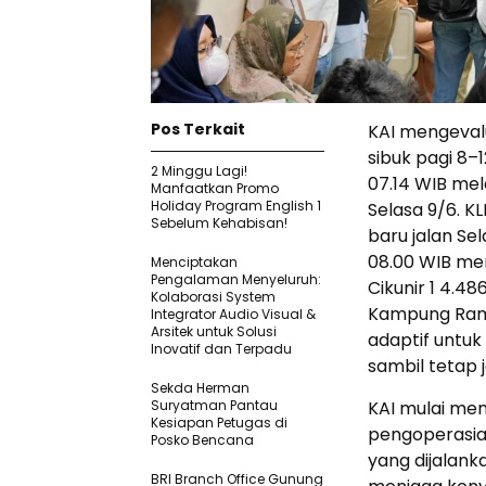
Pos Terkait
KAI mengevalu
sibuk pagi 8–1
2 Minggu Lagi!
07.14 WIB me
Manfaatkan Promo
Holiday Program English 1
Selasa 9/6. K
Sebelum Kehabisan!
baru jalan Se
08.00 WIB men
Menciptakan
Pengalaman Menyeluruh:
Cikunir 1 4.48
Kolaborasi System
Kampung Ramb
Integrator Audio Visual &
Arsitek untuk Solusi
adaptif untuk
Inovatif dan Terpadu
sambil tetap
Sekda Herman
Suryatman Pantau
KAI mulai me
Kesiapan Petugas di
pengoperasian
Posko Bencana
yang dijalank
BRI Branch Office Gunung