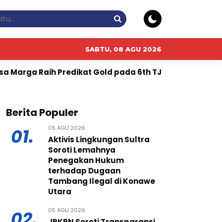
SABTU, 08 AGU 2026
ikat Gold pada 6th TJSL & CSR Award 2026
PT RPN, 
Berita Populer
05 AGU 2026
01.
Aktivis Lingkungan Sultra
Soroti Lemahnya
Penegakan Hukum
terhadap Dugaan
Tambang Ilegal di Konawe
Utara
05 AGU 2026
02.
JPKPN Soroti Transparansi