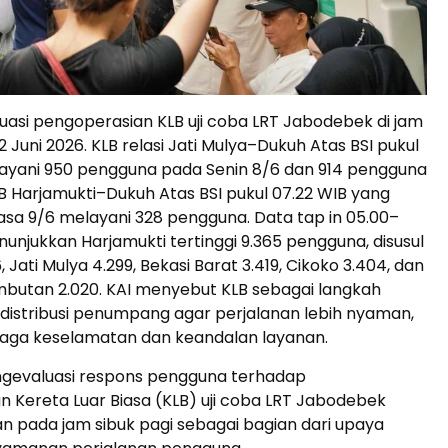
asi pengoperasian KLB uji coba LRT Jabodebek di jam
2 Juni 2026. KLB relasi Jati Mulya–Dukuh Atas BSI pukul
layani 950 pengguna pada Senin 8/6 dan 914 pengguna
LB Harjamukti–Dukuh Atas BSI pukul 07.22 WIB yang
lasa 9/6 melayani 328 pengguna. Data tap in 05.00–
unjukkan Harjamukti tertinggi 9.365 pengguna, disusul
6, Jati Mulya 4.299, Bekasi Barat 3.419, Cikoko 3.404, dan
utan 2.020. KAI menyebut KLB sebagai langkah
 distribusi penumpang agar perjalanan lebih nyaman,
 jaga keselamatan dan keandalan layanan.
ngevaluasi respons pengguna terhadap
 Kereta Luar Biasa (KLB) uji coba LRT Jabodebek
an pada jam sibuk pagi sebagai bagian dari upaya