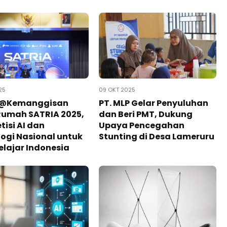
25
09 OKT 2025
 @Kemanggisan
PT. MLP Gelar Penyuluhan
Rumah SATRIA 2025,
dan Beri PMT, Dukung
isi AI dan
Upaya Pencegahan
ogi Nasional untuk
Stunting di Desa Lameruru
elajar Indonesia