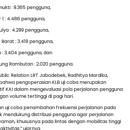
mukti : 9.365 pengguna,
r 1 : 4.486 pengguna,
ulya : 4.299 pengguna,
 Barat : 3.419 pengguna,
o : 3.404 pengguna, dan
ung Rambutan : 2.020 pengguna.
blic Relation LRT Jabodebek, Radhitya Mardika,
ahwa pengoperasian KLB uji coba merupakan
tif KAI dalam mengevaluasi pola perjalanan pengguna
an volume tertinggi di pagi hari.
an uji coba penambahan frekuensi perjalanan pada
uk mendukung distribusi pengguna agar perjalanan
yaman, khususnya pada lintas dengan mobilitas tinggi
ktivitas,” ujarnya.