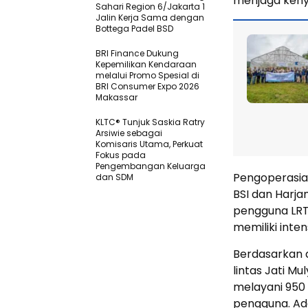
menjaga keny
Sahari Region 6/Jakarta 1
Jalin Kerja Sama dengan
Bottega Padel BSD
BRI Finance Dukung
Kepemilikan Kendaraan
melalui Promo Spesial di
BRI Consumer Expo 2026
Makassar
KLTC® Tunjuk Saskia Ratry
Arsiwie sebagai
Komisaris Utama, Perkuat
Fokus pada
Pengembangan Keluarga
Pengoperasian
dan SDM
BSI dan Harja
pengguna LRT
memiliki inten
Berdasarkan d
lintas Jati M
melayani 950
pengguna. Ada