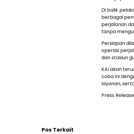
Di balik pela
berbagai pen
perjalanan da
tanpa mengur
Persiapan dil
operasi perja
dan stasiun g
KAI akan teru
coba ini den
layanan, ser
Press Release
Pos Terkait