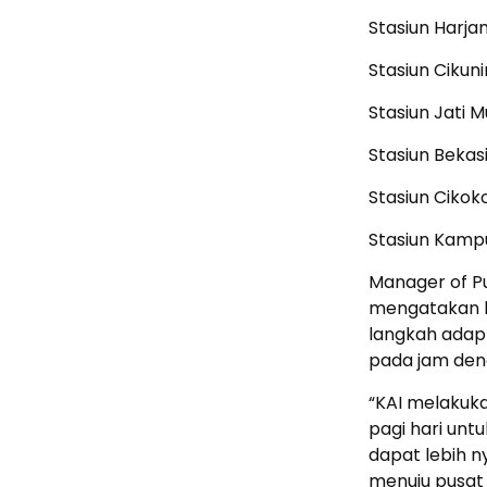
Stasiun Harja
Stasiun Cikuni
Stasiun Jati M
Stasiun Bekasi
Stasiun Cikok
Stasiun Kamp
Manager of Pu
mengatakan b
langkah adap
pada jam deng
“KAI melakuk
pagi hari unt
dapat lebih n
menuju pusat a