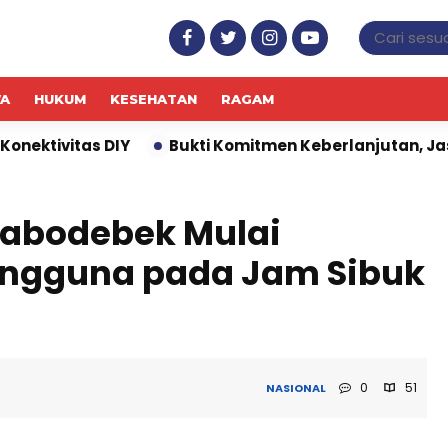
WA
HUKUM
KESEHATAN
RAGAM
Bukti Komitmen Keberlanjutan, Jasa Marga Raih Pred
 Jabodebek Mulai
ngguna pada Jam Sibuk
0
51
NASIONAL