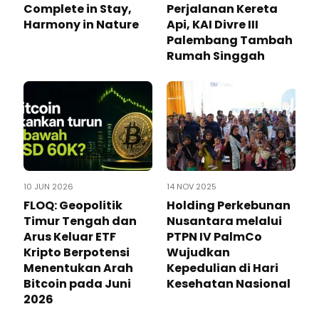
Complete in Stay,
Perjalanan Kereta
Harmony in Nature
Api, KAI Divre III
Palembang Tambah
Rumah Singgah
10 JUN 2026
14 NOV 2025
FLOQ: Geopolitik
Holding Perkebunan
Timur Tengah dan
Nusantara melalui
Arus Keluar ETF
PTPN IV PalmCo
Kripto Berpotensi
Wujudkan
Menentukan Arah
Kepedulian di Hari
Bitcoin pada Juni
Kesehatan Nasional
2026