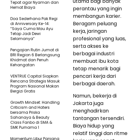
utama bagi banyak
Tepat agar Nyaman dan
Hemat Biaya
perantau yang ingin
membangun karier.
Doa Sederhana Pak Regi
Beragam peluang
di Anniversary Ke-14:
“Saya Cuma Mau Ayu
kerja, jaringan
Tetap Jadi Dewi
profesional yang luas,
Selamanya”
serta akses ke
Pengajian Rutin Jumat di
berbagai industri
BRI Region 6 Berlangsung
Khidmat dan Penuh
membuat ibu kota
Kehangatan
tetap menarik bagi
pencari kerja dari
VENTRUE Capital Siapkan
Rencana Strategis Masuk
berbagai daerah.
Program Nasional Makan
Bergizi Gratis
Namun, bekerja di
Growth Mindset: Handling
Jakarta juga
Criticism and Haters
menghadirkan
bersama Priska
Sahanaya & Beauty
tantangan tersendiri.
Class Fanbo di SMA &
Biaya hidup yang
SMK Purnama 1
relatif tinggi dan ritme
Momentum Libur Panjang