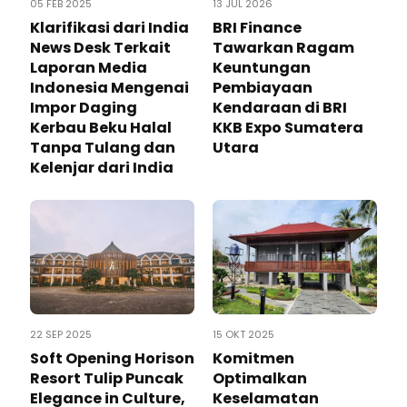
05 FEB 2025
13 JUL 2026
Klarifikasi dari India
BRI Finance
News Desk Terkait
Tawarkan Ragam
Laporan Media
Keuntungan
Indonesia Mengenai
Pembiayaan
Impor Daging
Kendaraan di BRI
Kerbau Beku Halal
KKB Expo Sumatera
Tanpa Tulang dan
Utara
Kelenjar dari India
22 SEP 2025
15 OKT 2025
Soft Opening Horison
Komitmen
Resort Tulip Puncak
Optimalkan
Elegance in Culture,
Keselamatan