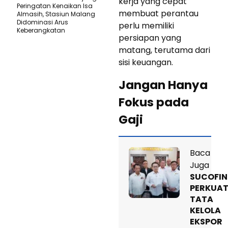
kerja yang cepat
Peringatan Kenaikan Isa
membuat perantau
Almasih, Stasiun Malang
Didominasi Arus
perlu memiliki
Keberangkatan
persiapan yang
matang, terutama dari
sisi keuangan.
Jangan Hanya
Fokus pada
Gaji
Baca
Juga
SUCOFI
PERKUA
TATA
KELOLA
EKSPOR