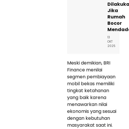
Dilakuk
Jika
Rumah
Bocor
Mendad
13
OKT
2025
Meski demikian, BRI
Finance menilai
segmen pembiayaan
mobil bekas memiliki
tingkat ketahanan
yang baik karena
menawarkan nilai
ekonomis yang sesuai
dengan kebutuhan
masyarakat saat ini.