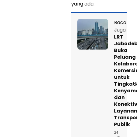
yang ada.
Baca
Juga
LRT
Jabode
Buka
Peluang
Kolabor
Komersi
untuk
Tingkat
Kenyam
dan
Konektiv
Layana
Transpo
Publik
24