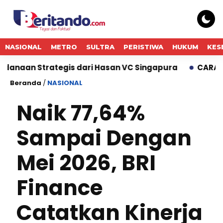
NASIONAL
METRO
SULTRA
PERISTIWA
HUKUM
KES
an Strategis dari Hasan VC Singapura
CARA GADAI 
Beranda
/
NASIONAL
Naik 77,64%
Sampai Dengan
Mei 2026, BRI
Finance
Catatkan Kinerja