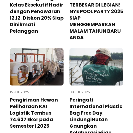
Kelas Eksekutif Hadir
TERBESAR DI LEGIAN!
dengan Penawaran
NYE POOL PARTY 2025
12.12, Diskon 20% Siap
SIAP
Dinikmati
MENGGEMPARKAN
Pelanggan
MALAM TAHUN BARU
ANDA
15 JUL 2025
03 JUL 2025
Pengiriman Hewan
Peringati
Peliharaan KAI
International Plastic
Logistik Tembus
Bag Free Day,
74.637 Ekor pada
LindungiHutan
Semester I 2025
Gaungkan
Kolaborasi Hijau