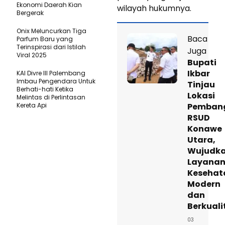
Ekonomi Daerah Kian
wilayah hukumnya.
Bergerak
Onix Meluncurkan Tiga
Baca
Parfum Baru yang
Terinspirasi dari Istilah
Juga
Viral 2025
Bupati
Ikbar
KAI Divre III Palembang
Imbau Pengendara Untuk
Tinjau
Berhati-hati Ketika
Lokasi
Melintas di Perlintasan
Kereta Api
Pemban
RSUD
Konawe
Utara,
Wujudk
Layana
Kesehat
Modern
dan
Berkuali
03