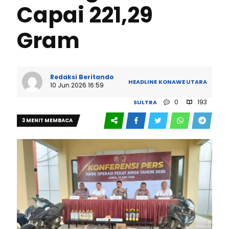
Capai 221,29
Gram
Redaksi Beritando
HEADLINE
KONAWE UTARA
10 Jun 2026 16:59
0
193
SULTRA
3 MENIT MEMBACA