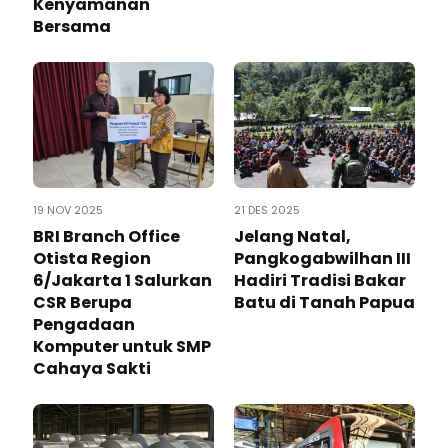
Kenyamanan
Bersama
19 NOV 2025
21 DES 2025
BRI Branch Office
Jelang Natal,
Otista Region
Pangkogabwilhan III
6/Jakarta 1 Salurkan
Hadiri Tradisi Bakar
CSR Berupa
Batu di Tanah Papua
Pengadaan
Komputer untuk SMP
Cahaya Sakti