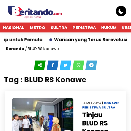
NASIONAL
METRO
SULTRA
PERISTIWA
HUKUM
KES
hap untuk Pemula
Warisan yang Terus Berevolusi: HE
Beranda
/
BLUD RS Konawe
Tag : BLUD RS Konawe
14 MEI 2024 |
KONAWE
PERISTIWA
SULTRA
Tinjau
BLUD RS