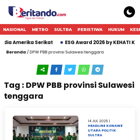
NASIONAL
METRO
SULTRA
PERISTIWA
HUKUM
KES
dia Amerika Serikat
ESG Award 2026 by KEHATI Kemb
Beranda
/
DPW PBB provinsi Sulawesi tenggara
Tag : DPW PBB provinsi Sulawesi
tenggara
14 JUL 2025 |
HEADLINE
KONAWE
UTARA
POLITIK
SULTRA