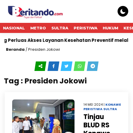
NASIONAL
METRO
SULTRA
PERISTIWA
HUKUM
KES
ng Perluas Akses Layanan Kesehatan Preventif melalui B
Beranda
/
Presiden Jokowi
Tag : Presiden Jokowi
14 MEI 2024 |
KONAWE
PERISTIWA
SULTRA
Tinjau
BLUD RS