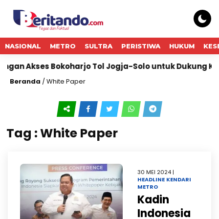
NASIONAL
METRO
SULTRA
PERISTIWA
HUKUM
KES
n Akses Bokoharjo Tol Jogja-Solo untuk Dukung Konek
Beranda
/
White Paper
Tag : White Paper
30 MEI 2024 |
HEADLINE
KENDARI
METRO
Kadin
Indonesia