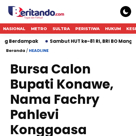
NASIONAL
METRO
SULTRA
PERISTIWA
HUKUM
KES
dampak
Sambut HUT ke-81 RI, BRI BO Mangga Dua S
Beranda
/
HEADLINE
Bursa Calon
Bupati Konawe,
Nama Fachry
Pahlevi
Konggoasa