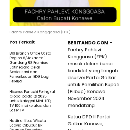
Fachry Pahlevi Konggoasa (FPK).
Pos Terkait
BERITANDO.COM
–
Fachry Pahlevi
BRI Branch Office Otista
Konggoasa (FPK)
Region 6/Jakaarta 1
Gandeng RS Premiere
masuk dalam bursa
Jatinegara Gelar
kandidat yang tengah
Sosialisasi dan
Pemeriksaan EKG bagi
disurvei Partai Golkar
Pekerja
untuk Pemilihan Bupati
(Pilbup) Konawe
Hisense Puncaki Peringkat
Global pada Q1 2025
November 2024
untuk Kategori Mini-LED,
mendatang.
TV 100 inci ke atas, dan
Laser TV
Ketua DPD II Partai
Hadir di Kota Wisata
Golkar Konawe,
Ecovia Cibubur, BRI
Finance Tawarkan