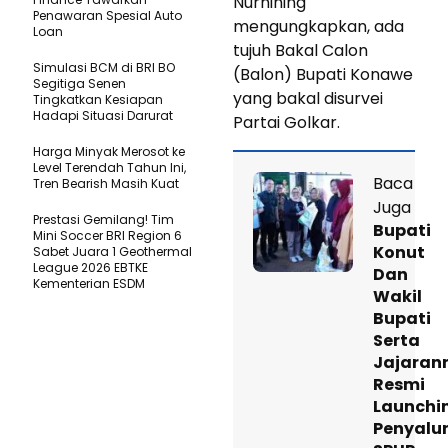
Nurnining
Penawaran Spesial Auto
mengungkapkan, ada
Loan
tujuh Bakal Calon
Simulasi BCM di BRI BO
(Balon) Bupati Konawe
Segitiga Senen
yang bakal disurvei
Tingkatkan Kesiapan
Hadapi Situasi Darurat
Partai Golkar.
Harga Minyak Merosot ke
Level Terendah Tahun Ini,
Baca
Tren Bearish Masih Kuat
Juga
Prestasi Gemilang! Tim
Bupati
Mini Soccer BRI Region 6
Konut
Sabet Juara 1 Geothermal
League 2026 EBTKE
Dan
Kementerian ESDM
Wakil
Bupati
Serta
Jajaran
Resmi
Launchi
Penyalu