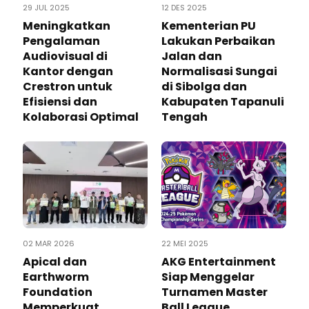
29 JUL 2025
12 DES 2025
Meningkatkan
Kementerian PU
Pengalaman
Lakukan Perbaikan
Audiovisual di
Jalan dan
Kantor dengan
Normalisasi Sungai
Crestron untuk
di Sibolga dan
Efisiensi dan
Kabupaten Tapanuli
Kolaborasi Optimal
Tengah
02 MAR 2026
22 MEI 2025
Apical dan
AKG Entertainment
Earthworm
Siap Menggelar
Foundation
Turnamen Master
Memperkuat
Ball League