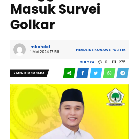
Masuk Survei
Golkar
mbahdot
HEADLINE
KONAWE
POLITIK
1 Mei 2024 17:56
0
275
SULTRA
2 MENIT MEMBACA