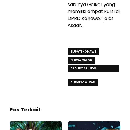
satunya Golkar yang
memiliki empat kursi di
DPRD Konawe,” jelas
Asdar.
BUPATI KONAWE
BURSA CALON
FACHRY PAHLEVI
KONGGOASA
SURVEI GOLKAR
Pos Terkait