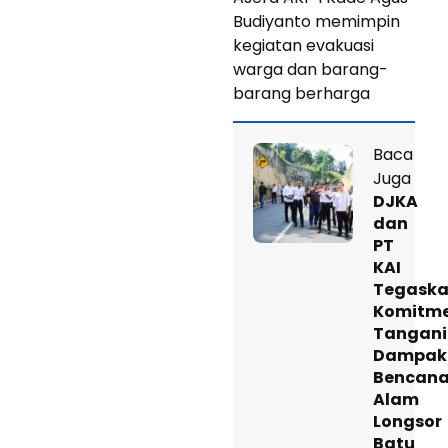
Budiyanto memimpin
kegiatan evakuasi
warga dan barang-
barang berharga
Baca
Juga
DJKA
dan
PT
KAI
Tegask
Komitm
Tangani
Dampak
Bencan
Alam
Longsor
Batu