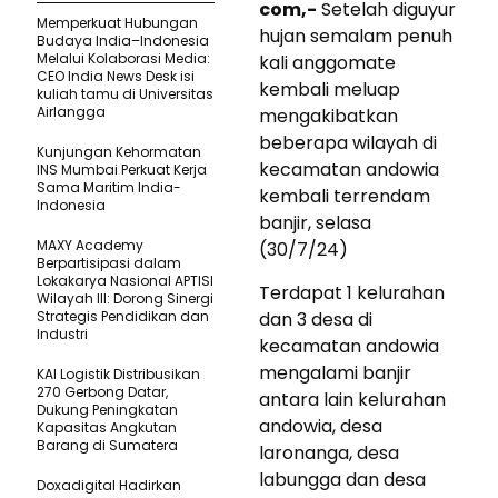
com,-
Setelah diguyur
Memperkuat Hubungan
hujan semalam penuh
Budaya India–Indonesia
Melalui Kolaborasi Media:
kali anggomate
CEO India News Desk isi
kembali meluap
kuliah tamu di Universitas
Airlangga
mengakibatkan
beberapa wilayah di
Kunjungan Kehormatan
kecamatan andowia
INS Mumbai Perkuat Kerja
Sama Maritim India-
kembali terrendam
Indonesia
banjir, selasa
MAXY Academy
(30/7/24)
Berpartisipasi dalam
Lokakarya Nasional APTISI
Terdapat 1 kelurahan
Wilayah III: Dorong Sinergi
Strategis Pendidikan dan
dan 3 desa di
Industri
kecamatan andowia
mengalami banjir
KAI Logistik Distribusikan
270 Gerbong Datar,
antara lain kelurahan
Dukung Peningkatan
andowia, desa
Kapasitas Angkutan
Barang di Sumatera
laronanga, desa
labungga dan desa
Doxadigital Hadirkan