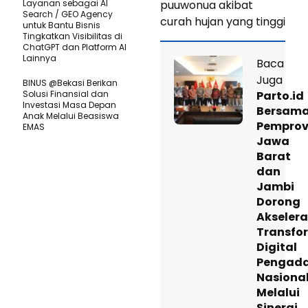
Layanan sebagai AI
puuwonua akibat
Search / GEO Agency
curah hujan yang tinggi
untuk Bantu Bisnis
Tingkatkan Visibilitas di
ChatGPT dan Platform AI
Lainnya
Baca
Juga
BINUS @Bekasi Berikan
Solusi Finansial dan
Parto.id
Investasi Masa Depan
Bersam
Anak Melalui Beasiswa
Pempro
EMAS
Jawa
Barat
dan
Jambi
Dorong
Akselera
Transfo
Digital
Pengad
Nasiona
Melalui
Sinergi