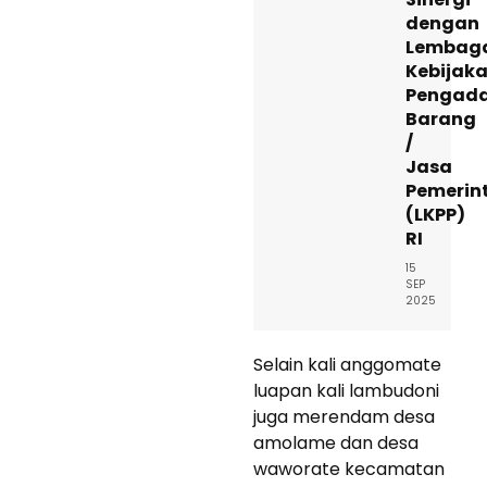
dengan
Lembag
Kebijak
Pengad
Barang
/
Jasa
Pemerin
(LKPP)
RI
15
SEP
2025
Selain kali anggomate
luapan kali lambudoni
juga merendam desa
amolame dan desa
waworate kecamatan