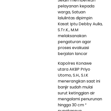
Selain memberikan
pelayanan kepada
warga, Satuan
lalulintas dipimpin
Kasat Iptu Debby Aulia,
S.Tr.K., M.M
melaksanakan
pengaturan agar
proses evakuasi
berjalan lancar
Kapolres Konawe
utara AKBP Priyo
Utomo, S.H., S.I.K
menerangkan saat ini
banjir sudah mulai
surut ketinggian air
mengalami penurunan
hingga 30 cm ”
pungkasnya