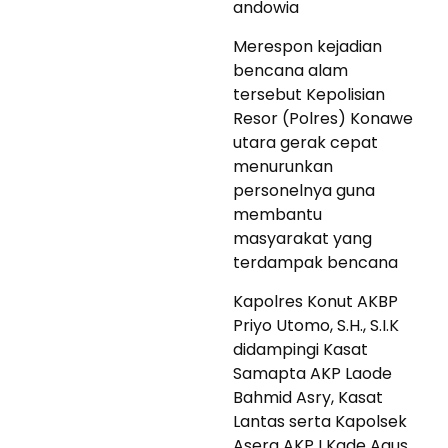
andowia
Merespon kejadian
bencana alam
tersebut Kepolisian
Resor (Polres) Konawe
utara gerak cepat
menurunkan
personelnya guna
membantu
masyarakat yang
terdampak bencana
Kapolres Konut AKBP
Priyo Utomo, S.H., S.I.K
didampingi Kasat
Samapta AKP Laode
Bahmid Asry, Kasat
Lantas serta Kapolsek
Asera AKP I Kade Agus