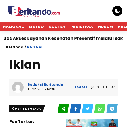
NASIONAL
METRO
SULTRA
PERISTIWA
HUKUM
KES
s Akses Layanan Kesehatan Preventif melalui Bakti Sosi
Beranda
/
RAGAM
Iklan
Redaksi Beritando
0
187
RAGAM
1 Jan 2025 19:36
0 MENIT MEMBACA
Pos Terkait